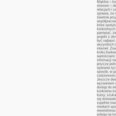
Miękkie – ko
stresem – de
relacjach i z
sprawia, że 
świetnie prz
współpracowa
które spotyk
konkretnych 
pamiętać, że
projekt z ok
być najleps
wszystkich t
internet. Zn
kroku budowa
wartościami 
informacji n
jeszcze jedn
wybranie tyc
sposób, w j
codzienność
Jeszcze dwa
wyzwaniem cz
dostęp do wi
konkretne ks
kursy, szuka
się doświad
zupełnie ina
mediach spo
newsletterac
polega na ty