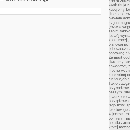
Zanim zdąży
wyskakuje na
kupujemy ko
dziesiątki r
niewiele do
sygnał nagr
„rozwojowego
zanim fakty
rozwój wyma
konsumpcji, 
planowania.
odpowiedź na
naprawdę ch
Zamiast ogól
dwa–trzy kon
zawodowe, zd
można wyzna
konkretnej c
ruchowych cz
Takie zawęże
przypadkowe 
naszymi prio
stworzenie 
porządkowan
tego użyć ap
tekstowego 
w jednym mie
pomysły i p
notatki zami
której możn