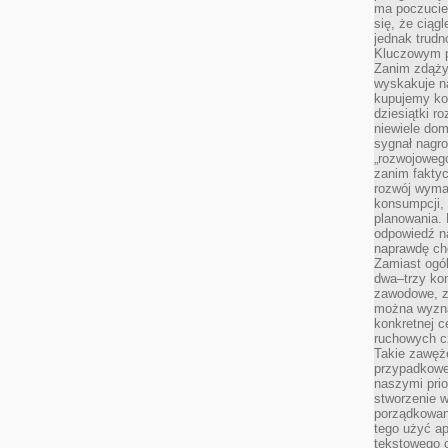
ma poczucie
się, że ciąg
jednak trud
Kluczowym p
Zanim zdąży
wyskakuje na
kupujemy ko
dziesiątki r
niewiele do
sygnał nagr
„rozwojowego
zanim fakty
rozwój wyma
konsumpcji, 
planowania.
odpowiedź na
naprawdę ch
Zamiast ogól
dwa–trzy kon
zawodowe, zd
można wyzna
konkretnej c
ruchowych cz
Takie zawęże
przypadkowe 
naszymi prio
stworzenie 
porządkowan
tego użyć ap
tekstowego 