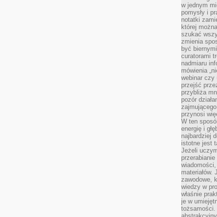
w jednym mie
pomysły i p
notatki zami
której możn
szukać wszys
zmienia spos
być biernymi
curatorami t
nadmiaru in
mówienia „ni
webinar czy
przejść przez
przybliża mn
pozór działa
zajmującego,
przynosi wię
W ten sposó
energię i gł
najbardziej 
istotne jest
Jeżeli uczym
przerabianie
wiadomości,
materiałów.
zawodowe, k
wiedzy w pro
właśnie prak
je w umiejęt
tożsamości. 
abstrakcyjny