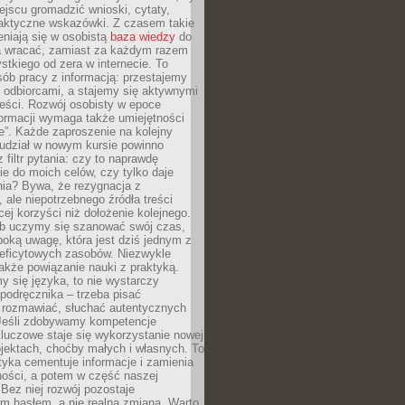
jscu gromadzić wnioski, cytaty,
raktyczne wskazówki. Z czasem takie
eniają się w osobistą
baza wiedzy
do
a wracać, zamiast za każdym razem
tkiego od zera w internecie. To
ób pracy z informacją: przestajemy
 odbiorcami, a stajemy się aktywnymi
reści. Rozwój osobisty w epoce
formacji wymaga także umiejętności
e”. Każde zaproszenie na kolejny
 udział w nowym kursie powinno
 filtr pytania: czy to naprawdę
ie do moich celów, czy tylko daje
nia? Bywa, że rezygnacja z
 ale niepotrzebnego źródła treści
cej korzyści niż dołożenie kolejnego.
b uczymy się szanować swój czas,
ęboką uwagę, która jest dziś jednym z
deficytowych zasobów. Niezwykle
 także powiązanie nauki z praktyką.
y się języka, to nie wystarczy
 podręcznika – trzeba pisać
 rozmawiać, słuchać autentycznych
 Jeśli zdobywamy kompetencje
luczowe staje się wykorzystanie nowej
jektach, choćby małych i własnych. To
tyka cementuje informacje i zamienia
ności, a potem w część naszej
Bez niej rozwój pozostaje
m hasłem, a nie realną zmianą. Warto