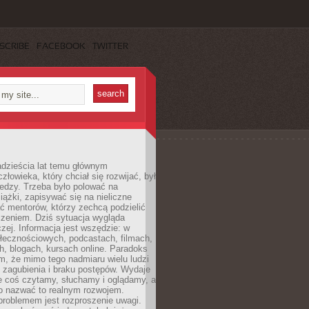
SCRIBE
FACEBOOK
TWITTER
dzieścia lat temu głównym
łowieka, który chciał się rozwijać, był
edzy. Trzeba było polować na
iążki, zapisywać się na nieliczne
ć mentorów, którzy zechcą podzielić
czeniem. Dziś sytuacja wygląda
czej. Informacja jest wszędzie: w
łecznościowych, podcastach, filmach,
h, blogach, kursach online. Paradoks
m, że mimo tego nadmiaru wielu ludzi
 zagubienia i braku postępów. Wydaje
le coś czytamy, słuchamy i oglądamy, a
no nazwać to realnym rozwojem.
roblemem jest rozproszenie uwagi.