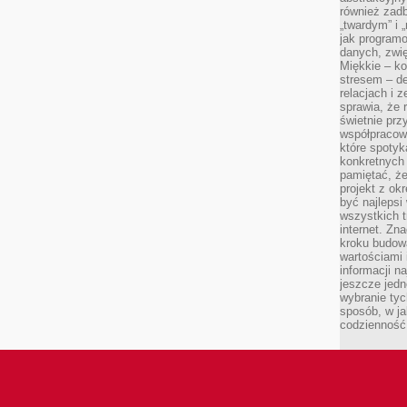
również zad
„twardym” i 
jak program
danych, zwię
Miękkie – ko
stresem – de
relacjach i z
sprawia, że 
świetnie prz
współpracowa
które spotyk
konkretnych 
pamiętać, że
projekt z ok
być najleps
wszystkich t
internet. Zn
kroku budowa
wartościami 
informacji n
jeszcze jedn
wybranie tyc
sposób, w j
codzienność