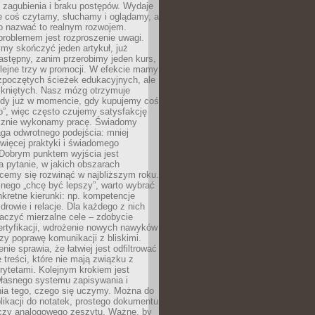
 zagubienia i braku postępów. Wydaje
le coś czytamy, słuchamy i oglądamy, a
no nazwać to realnym rozwojem.
roblemem jest rozproszenie uwagi.
my skończyć jeden artykuł, już
stępny, zanim przerobimy jeden kurs,
lejne trzy w promocji. W efekcie mamy
ozpoczętych ścieżek edukacyjnych, ale
mkniętych. Nasz mózg otrzymuje
ody już w momencie, gdy kupujemy coś
”, więc często czujemy satysfakcję
cznie wykonamy pracę. Świadomy
ga odwrotnego podejścia: mniej
więcej praktyki i świadomego
 Dobrym punktem wyjścia jest
 pytanie, w jakich obszarach
cemy się rozwinąć w najbliższym roku.
nego „chcę być lepszy”, warto wybrać
kretne kierunki: np. kompetencje
rowie i relacje. Dla każdego z nich
czyć mierzalne cele – zdobycie
ertyfikacji, wdrożenie nowych nawyków
y poprawę komunikacji z bliskimi.
nie sprawia, że łatwiej jest odfiltrować
treści, które nie mają związku z
rytetami. Kolejnym krokiem jest
własnego systemu zapisywania i
ia tego, czego się uczymy. Można do
likacji do notatek, prostego dokumentu
czy analogowego zeszytu. Ważne, by