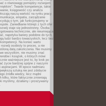
bać o równowagę pomiędzy rozwojem
„miękkim”. Twarde kompetencje, takie
owanie, księgowość czy analiza
kszają naszą wartość na rynku pracy.
munikacja, empatia, zarządzanie
cydują o tym, jak funkcjonujemy w
espole. Zaniedbanie którejś z tych sfer
rozwój staje się jednostronny. Osoba
ygotowana technicznie, ale nieumiejąca
ć, napotyka bariery podobne do tych,
ają ludzi bardzo towarzyskich, lecz bez
kompetencji. Na koniec warto
 rozwój osobisty to proces, a nie
reśloną datą zakończenia. Nie musimy
i we wszystkim, nie musimy znać
rendów i książek, o których mówi
acznie ważniejsze jest to, by krok po
ć życie bardziej spójne z naszymi
i aspiracjami. W epoce nadmiaru
ajwiększą sztuką nie jest zdobycie
ego źródła wiedzy, lecz mądre
h kilku, które faktycznie zmieniają
aki myślimy, działamy i przeżywamy
.