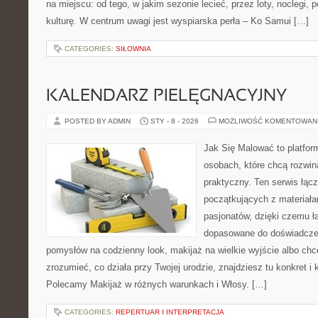
na miejscu: od tego, w jakim sezonie lecieć, przez loty, noclegi, 
kulturę. W centrum uwagi jest wyspiarska perła – Ko Samui […]
CATEGORIES:
SIŁOWNIA
KALENDARZ PIELĘGNACYJNY
POSTED BY ADMIN
STY - 8 - 2026
MOŻLIWOŚĆ KOMENTOWAN
Jak Się Malować to platfor
osobach, które chcą rozwi
praktyczny. Ten serwis łąc
początkujących z materiała
pasjonatów, dzięki czemu ła
dopasowane do doświadczen
pomysłów na codzienny look, makijaż na wielkie wyjście albo chce
zrozumieć, co działa przy Twojej urodzie, znajdziesz tu konkret i
Polecamy Makijaż w różnych warunkach i Włosy. […]
CATEGORIES:
REPERTUAR I INTERPRETACJA