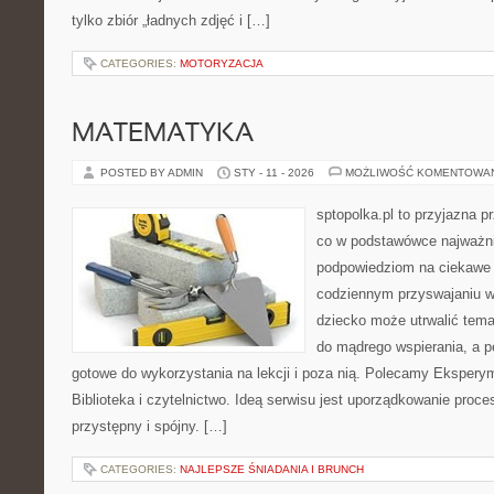
tylko zbiór „ładnych zdjęć i […]
CATEGORIES:
MOTORYZACJA
MATEMATYKA
POSTED BY ADMIN
STY - 11 - 2026
MOŻLIWOŚĆ KOMENTOWA
sptopolka.pl to przyjazna 
co w podstawówce najważni
podpowiedziom na ciekawe 
codziennym przyswajaniu w
dziecko może utrwalić temat
do mądrego wspierania, a p
gotowe do wykorzystania na lekcji i poza nią. Polecamy Eksperym
Biblioteka i czytelnictwo. Ideą serwisu jest uporządkowanie proce
przystępny i spójny. […]
CATEGORIES:
NAJLEPSZE ŚNIADANIA I BRUNCH