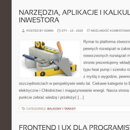
NARZĘDZIA, APLIKACJE I KALK
INWESTORA
POSTED BY ADMIN
STY - 10 - 2026
MOŻLIWOŚĆ KOMENTOWA
Rymar to platforma stworzo
pewnych rozwiązań w zakre
nowoczesnych rozwiązań m
stronie prezentujemy wkła
typu heat pump i szeroko ro
z myślą o wygodzie, pewno
oszczędnościach w perspektywie wielu lat. Ciekawe kategorie to El
elektryczne i Chłodnictwo i magazynowanie energii. Nasza strona 
punkcie zebrać wiedzę i przełożyć […]
CATEGORIES:
BALKONY I TARASY
FRONTEND I UX DLA PROGRAMI