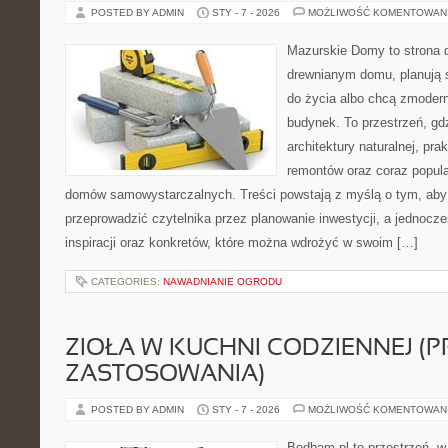
POSTED BY ADMIN
STY - 7 - 2026
MOŻLIWOŚĆ KOMENTOWAN
Mazurskie Domy to strona d
drewnianym domu, planują 
do życia albo chcą zmodern
budynek. To przestrzeń, gd
architektury naturalnej, pr
remontów oraz coraz popula
domów samowystarczalnych. Treści powstają z myślą o tym, aby
przeprowadzić czytelnika przez planowanie inwestycji, a jednocz
inspiracji oraz konkretów, które można wdrożyć w swoim […]
CATEGORIES:
NAWADNIANIE OGRODU
ZIOŁA W KUCHNI CODZIENNEJ (
ZASTOSOWANIA)
POSTED BY ADMIN
STY - 7 - 2026
MOŻLIWOŚĆ KOMENTOWAN
Bodbam.pl to przestrzeń, w 