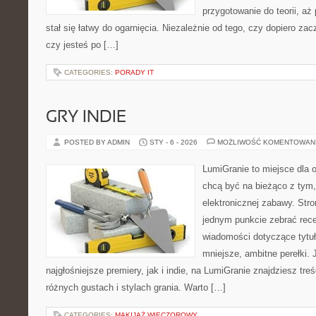
przygotowanie do teorii, a
stał się łatwy do ogarnięcia. Niezależnie od tego, czy dopiero za
czy jesteś po […]
CATEGORIES:
PORADY IT
GRY INDIE
POSTED BY ADMIN
STY - 6 - 2026
MOŻLIWOŚĆ KOMENTOWAN
LumiGranie to miejsce dla o
chcą być na bieżąco z tym, 
elektronicznej zabawy. Stro
jednym punkcie zebrać recen
wiadomości dotyczące tytuł
mniejsze, ambitne perełki. 
najgłośniejsze premiery, jak i indie, na LumiGranie znajdziesz tr
różnych gustach i stylach grania. Warto […]
CATEGORIES:
MAKIJAŻ WIECZOROWY