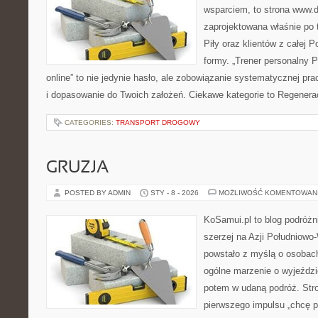
wsparciem, to strona www.da
zaprojektowana właśnie po 
Piły oraz klientów z całej P
formy. „Trener personalny Pi
online” to nie jedynie hasło, ale zobowiązanie systematycznej prac
i dopasowanie do Twoich założeń. Ciekawe kategorie to Regenera
CATEGORIES:
TRANSPORT DROGOWY
GRUZJA
POSTED BY ADMIN
STY - 8 - 2026
MOŻLIWOŚĆ KOMENTOWAN
KoSamui.pl to blog podróżni
szerzej na Azji Południowo
powstało z myślą o osobach
ogólne marzenie o wyjeździ
potem w udaną podróż. Stro
pierwszego impulsu „chcę p