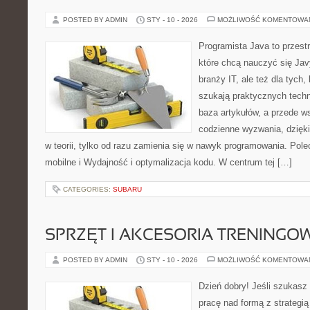
POSTED BY ADMIN
STY - 10 - 2026
MOŻLIWOŚĆ KOMENTOWA
Programista Java to przest
które chcą nauczyć się Jav
branży IT, ale też dla tych, 
szukają praktycznych techn
baza artykułów, a przede w
codzienne wyzwania, dzięki
w teorii, tylko od razu zamienia się w nawyk programowania. Po
mobilne i Wydajność i optymalizacja kodu. W centrum tej […]
CATEGORIES:
SUBARU
SPRZĘT I AKCESORIA TRENINGO
POSTED BY ADMIN
STY - 10 - 2026
MOŻLIWOŚĆ KOMENTOWA
Dzień dobry! Jeśli szukasz 
pracę nad formą z strategią