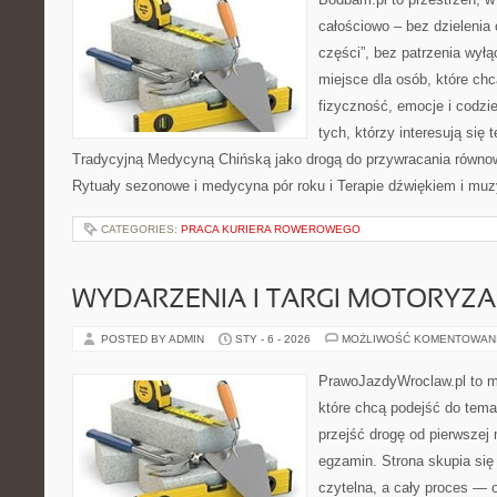
całościowo – bez dzielenia 
części”, bez patrzenia wył
miejsce dla osób, które chc
fizyczność, emocje i codzi
tych, którzy interesują się 
Tradycyjną Medycyną Chińską jako drogą do przywracania równowa
Rytuały sezonowe i medycyna pór roku i Terapie dźwiękiem i muzy
CATEGORIES:
PRACA KURIERA ROWEROWEGO
WYDARZENIA I TARGI MOTORYZA
POSTED BY ADMIN
STY - 6 - 2026
MOŻLIWOŚĆ KOMENTOWAN
PrawoJazdyWroclaw.pl to m
które chcą podejść do tema
przejść drogę od pierwszej 
egzamin. Strona skupia się
czytelna, a cały proces — 