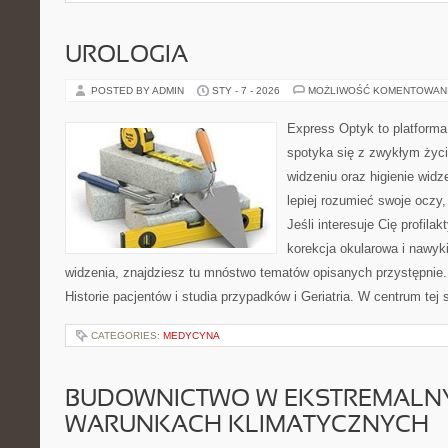
UROLOGIA
POSTED BY ADMIN
STY - 7 - 2026
MOŻLIWOŚĆ KOMENTOWAN
Express Optyk to platform
spotyka się z zwykłym życ
widzeniu oraz higienie widz
lepiej rozumieć swoje oczy,
Jeśli interesuje Cię profila
korekcja okularowa i nawyk
widzenia, znajdziesz tu mnóstwo tematów opisanych przystępnie.
Historie pacjentów i studia przypadków i Geriatria. W centrum tej s
CATEGORIES:
MEDYCYNA
BUDOWNICTWO W EKSTREMALN
WARUNKACH KLIMATYCZNYCH