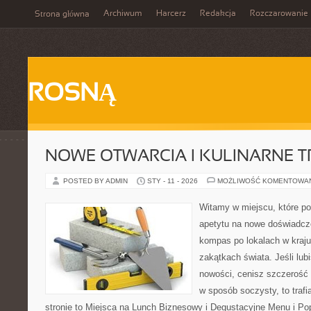
Archiwum
Harcerz
Redakcja
Rozczarowanie
Strona główna
ROSNĄ
NOWE OTWARCIA I KULINARNE 
POSTED BY ADMIN
STY - 11 - 2026
MOŻLIWOŚĆ KOMENTOWA
Witamy w miejscu, które po
apetytu na nowe doświadcze
kompas po lokalach w kraju
zakątkach świata. Jeśli lub
nowości, cenisz szczerość 
w sposób soczysty, to trafi
stronie to Miejsca na Lunch Biznesowy i Degustacyjne Menu i Pop-