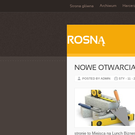
Archiwum
Harcer
Strona główna
ROSNĄ
NOWE OTWARCIA 
POSTED BY ADMIN
STY - 11 - 
stronie to Miejsca na Lunch Bizne