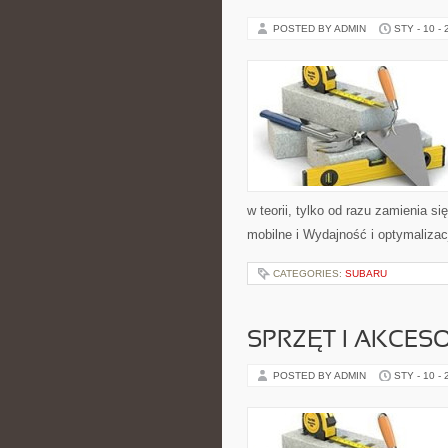
POSTED BY ADMIN
STY - 10 -
w teorii, tylko od razu zamienia
mobilne i Wydajność i optymalizac
CATEGORIES:
SUBARU
SPRZĘT I AKCES
POSTED BY ADMIN
STY - 10 -