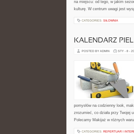
na miejscu: od tego, w jakim sezon
kulturę. W centrum uwagi jest wys
CATEGORIES:
SIŁOWNIA
KALENDARZ PIE
POSTED BY ADMIN
STY - 8 - 2
pomysłów na codzienny look, makij
zrozumieć, co działa przy Twojej u
Polecamy Makijaż w różnych waru
CATEGORIES:
REPERTUAR I INTE