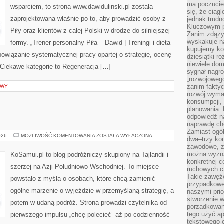
ma poczucie
wsparciem, to strona www.dawidulinski.pl została
się, że ciąg
zaprojektowana właśnie po to, aby prowadzić osoby z
jednak trud
Kluczowym p
Piły oraz klientów z całej Polski w drodze do silniejszej
Zanim zdąży
wyskakuje na
formy. „Trener personalny Piła – Dawid | Treningi i dieta
kupujemy ko
zobowiązanie systematycznej pracy opartej o strategię, ocenę
dziesiątki r
niewiele do
 Ciekawe kategorie to Regeneracja […]
sygnał nagr
„rozwojowego
zanim fakty
OWY
rozwój wyma
konsumpcji, 
planowania.
odpowiedź na
naprawdę ch
Zamiast ogól
GRUZJA
026
MOŻLIWOŚĆ KOMENTOWANIA
ZOSTAŁA WYŁĄCZONA
dwa–trzy kon
zawodowe, zd
można wyzna
KoSamui.pl to blog podróżniczy skupiony na Tajlandii i
konkretnej c
szerzej na Azji Południowo-Wschodniej. To miejsce
ruchowych cz
Takie zawęże
powstało z myślą o osobach, które chcą zamienić
przypadkowe 
ogólne marzenie o wyjeździe w przemyślaną strategię, a
naszymi prio
stworzenie 
potem w udaną podróż. Strona prowadzi czytelnika od
porządkowan
tego użyć ap
pierwszego impulsu „chcę polecieć” aż po codzienność
tekstowego 