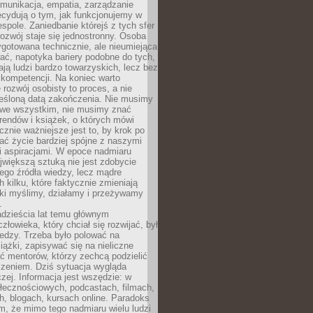
munikacja, empatia, zarządzanie
cydują o tym, jak funkcjonujemy w
espole. Zaniedbanie którejś z tych sfer
rozwój staje się jednostronny. Osoba
ygotowana technicznie, ale nieumiejąca
ć, napotyka bariery podobne do tych,
ają ludzi bardzo towarzyskich, lecz bez
kompetencji. Na koniec warto
 rozwój osobisty to proces, a nie
reśloną datą zakończenia. Nie musimy
i we wszystkim, nie musimy znać
rendów i książek, o których mówi
acznie ważniejsze jest to, by krok po
ć życie bardziej spójne z naszymi
i aspiracjami. W epoce nadmiaru
ajwiększą sztuką nie jest zdobycie
ego źródła wiedzy, lecz mądre
h kilku, które faktycznie zmieniają
aki myślimy, działamy i przeżywamy
.
dzieścia lat temu głównym
łowieka, który chciał się rozwijać, był
edzy. Trzeba było polować na
iążki, zapisywać się na nieliczne
ć mentorów, którzy zechcą podzielić
czeniem. Dziś sytuacja wygląda
czej. Informacja jest wszędzie: w
łecznościowych, podcastach, filmach,
h, blogach, kursach online. Paradoks
m, że mimo tego nadmiaru wielu ludzi