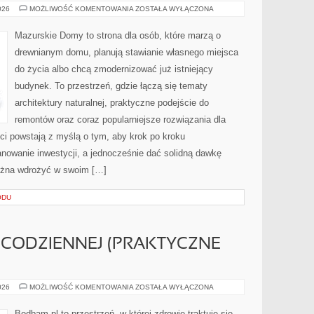
BUDOWNICTWO
026
MOŻLIWOŚĆ KOMENTOWANIA
ZOSTAŁA WYŁĄCZONA
W
EKSTREMALNYCH
WARUNKACH
Mazurskie Domy to strona dla osób, które marzą o
KLIMATYCZNYCH
drewnianym domu, planują stawianie własnego miejsca
do życia albo chcą zmodernizować już istniejący
budynek. To przestrzeń, gdzie łączą się tematy
architektury naturalnej, praktyczne podejście do
remontów oraz coraz popularniejsze rozwiązania dla
i powstają z myślą o tym, aby krok po kroku
anowanie inwestycji, a jednocześnie dać solidną dawkę
można wdrożyć w swoim […]
ODU
 CODZIENNEJ (PRAKTYCZNE
ZIOŁA
026
MOŻLIWOŚĆ KOMENTOWANIA
ZOSTAŁA WYŁĄCZONA
W
KUCHNI
CODZIENNEJ
Bodbam.pl to przestrzeń, w której zdrowie traktuje się