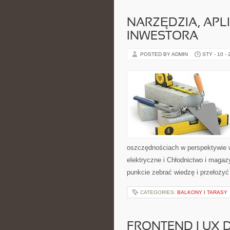
NARZĘDZIA, APL
INWESTORA
POSTED BY ADMIN
STY - 10 -
oszczędnościach w perspektywie wie
elektryczne i Chłodnictwo i magaz
punkcie zebrać wiedzę i przełożyć
CATEGORIES:
BALKONY I TARASY
FRONTEND I UX