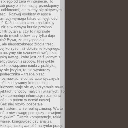
tkiego od zera w internecie. To
ób pracy z informacją: przestajemy
 odbiorcami, a stajemy się aktywnymi
reści. Rozwój osobisty w epoce
formacji wymaga także umiejętności
e”. Każde zaproszenie na kolejny
 udział w nowym kursie powinno
 filtr pytania: czy to naprawdę
ie do moich celów, czy tylko daje
nia? Bywa, że rezygnacja z
 ale niepotrzebnego źródła treści
cej korzyści niż dołożenie kolejnego.
b uczymy się szanować swój czas,
ęboką uwagę, która jest dziś jednym z
deficytowych zasobów. Niezwykle
 także powiązanie nauki z praktyką.
y się języka, to nie wystarczy
 podręcznika – trzeba pisać
 rozmawiać, słuchać autentycznych
 Jeśli zdobywamy kompetencje
luczowe staje się wykorzystanie nowej
jektach, choćby małych i własnych. To
tyka cementuje informacje i zamienia
ności, a potem w część naszej
Bez niej rozwój pozostaje
m hasłem, a nie realną zmianą. Warto
bać o równowagę pomiędzy rozwojem
„miękkim”. Twarde kompetencje, takie
owanie, księgowość czy analiza
kszają naszą wartość na rynku pracy.