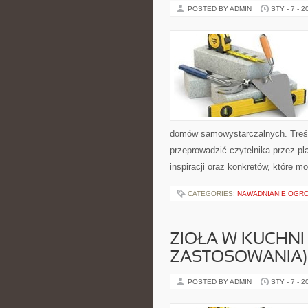
POSTED BY ADMIN
STY - 7 - 2
domów samowystarczalnych. Treśc
przeprowadzić czytelnika przez pl
inspiracji oraz konkretów, które 
CATEGORIES:
NAWADNIANIE OGR
ZIOŁA W KUCHNI
ZASTOSOWANIA)
POSTED BY ADMIN
STY - 7 - 2