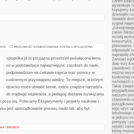
Zanim zdąży
wyskakuje na
kupujemy ko
dziesiątki r
niewiele do
sygnał nagr
„rozwojowego
zanim fakty
rozwój wyma
konsumpcji, 
planowania.
MATEMATYKA
2026
MOŻLIWOŚĆ KOMENTOWANIA
ZOSTAŁA WYŁĄCZONA
odpowiedź na
naprawdę ch
sptopolka.pl to przyjazna przestrzeń poświęcona temu,
Zamiast ogól
dwa–trzy kon
co w podstawówce najważniejsze: zasobom do nauki,
zawodowe, zd
podpowiedziom na ciekawe zajęcia oraz pomocy w
można wyzna
konkretnej c
codziennym przyswajaniu wiedzy. To miejsce, w którym
ruchowych cz
Takie zawęże
dziecko może utrwalić temat, rodzic znajdzie narzędzia
przypadkowe 
do mądrego wspierania, a pedagog dostanie rozwiązania
naszymi prio
stworzenie 
 i poza nią. Polecamy Eksperymenty i projekty naukowe i
porządkowan
rwisu jest uporządkowanie procesu nauki tak, aby był
tego użyć ap
tekstowego 
w jednym mie
pomysły i p
notatki zami
IA I BRUNCH
której możn