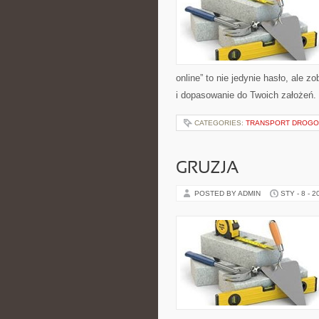
online” to nie jedynie hasło, ale 
i dopasowanie do Twoich założeń.
CATEGORIES:
TRANSPORT DROG
GRUZJA
POSTED BY ADMIN
STY - 8 - 2