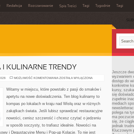
z
Redakcja
Rozczarowanie
Tagi
Tygodnie
Tagi
Spis Treści
SUB
I KULINARNE TRENDY
Jeszcze dwa
wyzwaniem cz
NOWE
2026
MOŻLIWOŚĆ KOMENTOWANIA
ZOSTAŁA WYŁĄCZONA
dostęp do wi
OTWARCIA
I
konkretne ks
KULINARNE
Witamy w miejscu, które powstało z pasji do smaków i
kursy, szuka
TRENDY
się doświad
apetytu na nowe doświadczenia. Ten blog kulinarny to
zupełnie ina
mediach spo
kompas po lokalach w kraju nad Wisłą oraz w różnych
newsletterac
zakątkach świata. Jeśli lubisz sprawdzać restauracyjne
polega na ty
ma poczucie
nowości, cenisz szczerość i chcesz czytać o jedzeniu
się, że ciąg
w sposób soczysty, to trafiasz idealnie. Nowości na
jednak trud
Kluczowym p
sowy i Degustacyjne Menu i Pop-up Kolacje. To nie jest