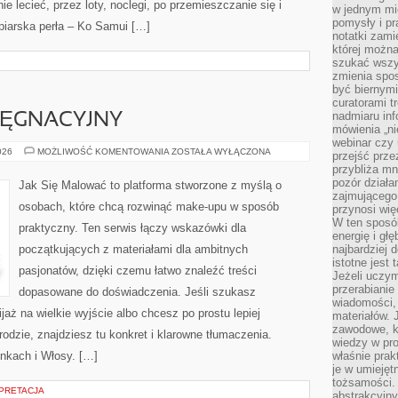
ie lecieć, przez loty, noclegi, po przemieszczanie się i
w jednym mie
pomysły i p
piarska perła – Ko Samui […]
notatki zami
której możn
szukać wszys
zmienia spos
być biernymi
curatorami t
nadmiaru in
LĘGNACYJNY
mówienia „ni
webinar czy
KALENDARZ
026
MOŻLIWOŚĆ KOMENTOWANIA
ZOSTAŁA WYŁĄCZONA
przejść przez
PIELĘGNACYJNY
przybliża mn
pozór działa
Jak Się Malować to platforma stworzone z myślą o
zajmującego,
osobach, które chcą rozwinąć make-upu w sposób
przynosi wię
W ten sposó
praktyczny. Ten serwis łączy wskazówki dla
energię i gł
początkujących z materiałami dla ambitnych
najbardziej 
istotne jest
pasjonatów, dzięki czemu łatwo znaleźć treści
Jeżeli uczym
przerabianie
dopasowane do doświadczenia. Jeśli szukasz
wiadomości,
aż na wielkie wyjście albo chcesz po prostu lepiej
materiałów.
zawodowe, k
rodzie, znajdziesz tu konkret i klarowne tłumaczenia.
wiedzy w pro
nkach i Włosy. […]
właśnie prak
je w umiejęt
tożsamości. 
RPRETACJA
abstrakcyjny