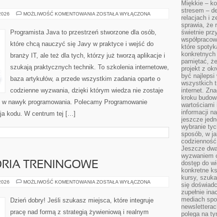
Miękkie – ko
stresem – de
FRONTEND
 2026
MOŻLIWOŚĆ KOMENTOWANIA
ZOSTAŁA WYŁĄCZONA
relacjach i z
I
UX
sprawia, że 
DLA
Programista Java to przestrzeń stworzone dla osób,
świetnie prz
PROGRAMISTÓW
współpracowa
które chcą nauczyć się Javy w praktyce i wejść do
które spotyk
konkretnych 
branży IT, ale też dla tych, którzy już tworzą aplikacje i
pamiętać, że
szukają praktycznych technik. To szkolenia internetowe,
projekt z ok
być najleps
baza artykułów, a przede wszystkim zadania oparte o
wszystkich t
codzienne wyzwania, dzięki którym wiedza nie zostaje
internet. Zn
kroku budowa
 się w nawyk programowania. Polecamy Programowanie
wartościami 
informacji n
ja kodu. W centrum tej […]
jeszcze jedn
wybranie tyc
sposób, w j
codzienność
Jeszcze dwa
wyzwaniem cz
dostęp do wi
ORIA TRENINGOWE
konkretne ks
kursy, szuka
SPRZĘT
 2026
MOŻLIWOŚĆ KOMENTOWANIA
ZOSTAŁA WYŁĄCZONA
się doświad
I
zupełnie ina
AKCESORIA
TRENINGOWE
mediach spo
Dzień dobry! Jeśli szukasz miejsca, które integruje
newsletterac
pracę nad formą z strategią żywieniową i realnym
polega na ty