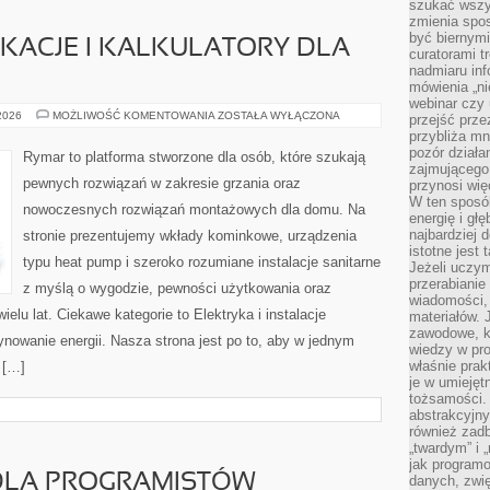
szukać wszys
zmienia spos
być biernymi
IKACJE I KALKULATORY DLA
curatorami t
nadmiaru in
mówienia „ni
webinar czy
NARZĘDZIA,
 2026
MOŻLIWOŚĆ KOMENTOWANIA
ZOSTAŁA WYŁĄCZONA
przejść przez
APLIKACJE
przybliża mn
I
KALKULATORY
pozór działa
Rymar to platforma stworzone dla osób, które szukają
DLA
zajmującego,
INWESTORA
pewnych rozwiązań w zakresie grzania oraz
przynosi wię
W ten sposó
nowoczesnych rozwiązań montażowych dla domu. Na
energię i gł
najbardziej 
stronie prezentujemy wkłady kominkowe, urządzenia
istotne jest
typu heat pump i szeroko rozumiane instalacje sanitarne
Jeżeli uczym
przerabianie
z myślą o wygodzie, pewności użytkowania oraz
wiadomości,
lu lat. Ciekawe kategorie to Elektryka i instalacje
materiałów.
zawodowe, k
ynowanie energii. Nasza strona jest po to, aby w jednym
wiedzy w pro
właśnie prak
 […]
je w umiejęt
tożsamości. 
abstrakcyjny
również zad
„twardym” i 
jak program
 DLA PROGRAMISTÓW
danych, zwię