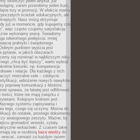
my skończyć jeden artykuł, już
stępny, zanim przerobimy jeden kurs,
lejne trzy w promocji. W efekcie mamy
ozpoczętych ścieżek edukacyjnych, ale
mkniętych. Nasz mózg otrzymuje
ody już w momencie, gdy kupujemy coś
”, więc często czujemy satysfakcję
cznie wykonamy pracę. Świadomy
ga odwrotnego podejścia: mniej
więcej praktyki i świadomego
 Dobrym punktem wyjścia jest
 pytanie, w jakich obszarach
cemy się rozwinąć w najbliższym roku.
nego „chcę być lepszy”, warto wybrać
kretne kierunki: np. kompetencje
rowie i relacje. Dla każdego z nich
czyć mierzalne cele – zdobycie
ertyfikacji, wdrożenie nowych nawyków
y poprawę komunikacji z bliskimi.
nie sprawia, że łatwiej jest odfiltrować
treści, które nie mają związku z
rytetami. Kolejnym krokiem jest
własnego systemu zapisywania i
ia tego, czego się uczymy. Można do
likacji do notatek, prostego dokumentu
czy analogowego zeszytu. Ważne, by
jscu gromadzić wnioski, cytaty,
raktyczne wskazówki. Z czasem takie
eniają się w osobistą
baza wiedzy
do
a wracać, zamiast za każdym razem