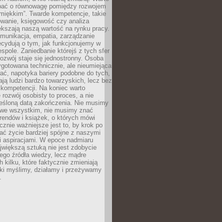
bać o równowagę pomiędzy rozwojem
„miękkim”. Twarde kompetencje, takie
owanie, księgowość czy analiza
kszają naszą wartość na rynku pracy.
munikacja, empatia, zarządzanie
cydują o tym, jak funkcjonujemy w
espole. Zaniedbanie którejś z tych sfer
rozwój staje się jednostronny. Osoba
ygotowana technicznie, ale nieumiejąca
ć, napotyka bariery podobne do tych,
ają ludzi bardzo towarzyskich, lecz bez
kompetencji. Na koniec warto
 rozwój osobisty to proces, a nie
reśloną datą zakończenia. Nie musimy
i we wszystkim, nie musimy znać
rendów i książek, o których mówi
acznie ważniejsze jest to, by krok po
ć życie bardziej spójne z naszymi
i aspiracjami. W epoce nadmiaru
ajwiększą sztuką nie jest zdobycie
ego źródła wiedzy, lecz mądre
h kilku, które faktycznie zmieniają
aki myślimy, działamy i przeżywamy
.