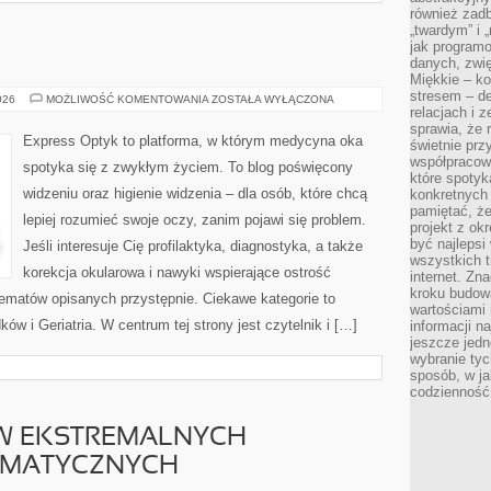
również zad
„twardym” i 
jak program
danych, zwię
Miękkie – ko
stresem – de
UROLOGIA
026
MOŻLIWOŚĆ KOMENTOWANIA
ZOSTAŁA WYŁĄCZONA
relacjach i z
sprawia, że 
Express Optyk to platforma, w którym medycyna oka
świetnie prz
współpracowa
spotyka się z zwykłym życiem. To blog poświęcony
które spotyk
widzeniu oraz higienie widzenia – dla osób, które chcą
konkretnych 
pamiętać, że
lepiej rozumieć swoje oczy, zanim pojawi się problem.
projekt z ok
być najleps
Jeśli interesuje Cię profilaktyka, diagnostyka, a także
wszystkich t
korekcja okularowa i nawyki wspierające ostrość
internet. Zn
kroku budowa
tematów opisanych przystępnie. Ciekawe kategorie to
wartościami 
ków i Geriatria. W centrum tej strony jest czytelnik i […]
informacji n
jeszcze jedn
wybranie tyc
sposób, w j
codzienność
W EKSTREMALNYCH
IMATYCZNYCH