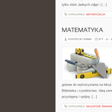
tylko zbiór „ładnych zdjęć i […]
CATEGORIES:
MOTORYZACJA
MATEMATYKA
POSTED BY ADMIN
STY - 11 - 
gotowe do wykorzystania na lekcji
Biblioteka i czytelnictwo. Ideą se
przystępny i spójny. […]
CATEGORIES:
NAJLEPSZE ŚNIADAN