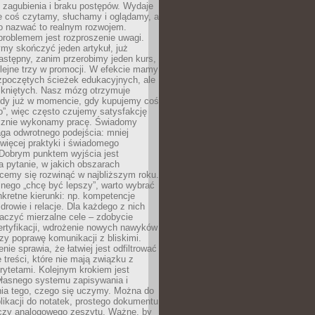
 zagubienia i braku postępów. Wydaje
le coś czytamy, słuchamy i oglądamy, a
no nazwać to realnym rozwojem.
roblemem jest rozproszenie uwagi.
my skończyć jeden artykuł, już
stępny, zanim przerobimy jeden kurs,
lejne trzy w promocji. W efekcie mamy
ozpoczętych ścieżek edukacyjnych, ale
mkniętych. Nasz mózg otrzymuje
ody już w momencie, gdy kupujemy coś
”, więc często czujemy satysfakcję
cznie wykonamy pracę. Świadomy
ga odwrotnego podejścia: mniej
więcej praktyki i świadomego
 Dobrym punktem wyjścia jest
 pytanie, w jakich obszarach
cemy się rozwinąć w najbliższym roku.
nego „chcę być lepszy”, warto wybrać
kretne kierunki: np. kompetencje
rowie i relacje. Dla każdego z nich
czyć mierzalne cele – zdobycie
ertyfikacji, wdrożenie nowych nawyków
y poprawę komunikacji z bliskimi.
nie sprawia, że łatwiej jest odfiltrować
treści, które nie mają związku z
rytetami. Kolejnym krokiem jest
własnego systemu zapisywania i
ia tego, czego się uczymy. Można do
likacji do notatek, prostego dokumentu
czy analogowego zeszytu. Ważne, by