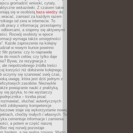
jscu gromadzić wnioski, cytaty,
raktyczne wskazówki. Z czasem takie
eniają się w osobistą
baza wiedzy
do
a wracać, zamiast za każdym razem
tkiego od zera w internecie. To
ób pracy z informacją: przestajemy
 odbiorcami, a stajemy się aktywnymi
reści. Rozwój osobisty w epoce
formacji wymaga także umiejętności
e”. Każde zaproszenie na kolejny
 udział w nowym kursie powinno
 filtr pytania: czy to naprawdę
ie do moich celów, czy tylko daje
nia? Bywa, że rezygnacja z
 ale niepotrzebnego źródła treści
cej korzyści niż dołożenie kolejnego.
b uczymy się szanować swój czas,
ęboką uwagę, która jest dziś jednym z
deficytowych zasobów. Niezwykle
 także powiązanie nauki z praktyką.
y się języka, to nie wystarczy
 podręcznika – trzeba pisać
 rozmawiać, słuchać autentycznych
 Jeśli zdobywamy kompetencje
luczowe staje się wykorzystanie nowej
jektach, choćby małych i własnych. To
tyka cementuje informacje i zamienia
ności, a potem w część naszej
Bez niej rozwój pozostaje
m hasłem, a nie realną zmianą. Warto