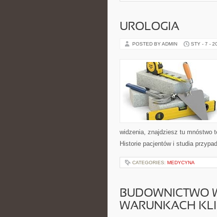
UROLOGIA
POSTED BY ADMIN
STY - 7 - 2
widzenia, znajdziesz tu mnóstwo 
Historie pacjentów i studia przypad
CATEGORIES:
MEDYCYNA
BUDOWNICTWO 
WARUNKACH KL