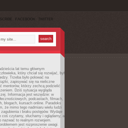
SCRIBE
FACEBOOK
TWITTER
dzieścia lat temu głównym
łowieka, który chciał się rozwijać, był
edzy. Trzeba było polować na
iążki, zapisywać się na nieliczne
ć mentorów, którzy zechcą podzielić
czeniem. Dziś sytuacja wygląda
czej. Informacja jest wszędzie: w
łecznościowych, podcastach, filmach,
h, blogach, kursach online. Paradoks
m, że mimo tego nadmiaru wielu ludzi
 zagubienia i braku postępów. Wydaje
le coś czytamy, słuchamy i oglądamy, a
no nazwać to realnym rozwojem.
roblemem jest rozproszenie uwagi.