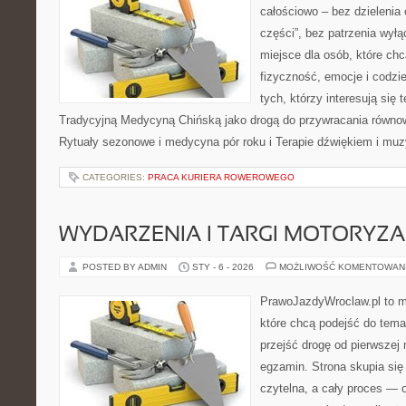
całościowo – bez dzielenia 
części”, bez patrzenia wył
miejsce dla osób, które chc
fizyczność, emocje i codzi
tych, którzy interesują się 
Tradycyjną Medycyną Chińską jako drogą do przywracania równowa
Rytuały sezonowe i medycyna pór roku i Terapie dźwiękiem i muzy
CATEGORIES:
PRACA KURIERA ROWEROWEGO
WYDARZENIA I TARGI MOTORYZA
POSTED BY ADMIN
STY - 6 - 2026
MOŻLIWOŚĆ KOMENTOWAN
PrawoJazdyWroclaw.pl to m
które chcą podejść do tema
przejść drogę od pierwszej 
egzamin. Strona skupia się
czytelna, a cały proces — 