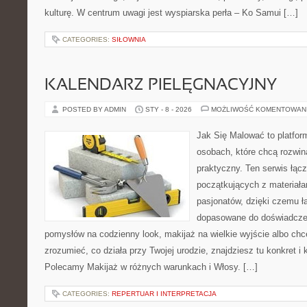
kulturę. W centrum uwagi jest wyspiarska perła – Ko Samui […]
CATEGORIES:
SIŁOWNIA
KALENDARZ PIELĘGNACYJNY
POSTED BY ADMIN
STY - 8 - 2026
MOŻLIWOŚĆ KOMENTOWAN
Jak Się Malować to platfor
osobach, które chcą rozwi
praktyczny. Ten serwis łąc
początkujących z materiała
pasjonatów, dzięki czemu ła
dopasowane do doświadczen
pomysłów na codzienny look, makijaż na wielkie wyjście albo chce
zrozumieć, co działa przy Twojej urodzie, znajdziesz tu konkret i
Polecamy Makijaż w różnych warunkach i Włosy. […]
CATEGORIES:
REPERTUAR I INTERPRETACJA