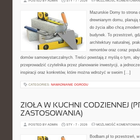
POSTED BY ADMIN
STY - 7 - 2026
MOŻLIWOŚĆ KOMENTOWAN
Mazurskie Domy to strona d
drewnianym domu, planują 
do życia albo chcą zmodern
budynek. To przestrzeń, gd
architektury naturalnej, pr
remontów oraz coraz popula
domów samowystarczalnych. Treści powstają z myślą o tym, aby
przeprowadzić czytelnika przez planowanie inwestycji, a jednocz
inspiracji oraz konkretów, które można wdrożyć w swoim […]
CATEGORIES:
NAWADNIANIE OGRODU
ZIOŁA W KUCHNI CODZIENNEJ (
ZASTOSOWANIA)
POSTED BY ADMIN
STY - 7 - 2026
MOŻLIWOŚĆ KOMENTOWAN
Bodbam.pl to przestrzeń, w 