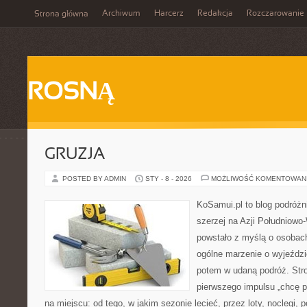
Archiwum
Harcerz
Redakcja
Rozczarowanie
Strona główna
ROSNĄ
GRUZJA
POSTED BY ADMIN
STY - 8 - 2026
MOŻLIWOŚĆ KOMENTOWAN
KoSamui.pl to blog podróżni
szerzej na Azji Południowo
powstało z myślą o osobach
ogólne marzenie o wyjeździ
potem w udaną podróż. Stro
pierwszego impulsu „chcę p
na miejscu: od tego, w jakim sezonie lecieć, przez loty, noclegi, 