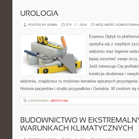
UROLOGIA
POSTED BY ADMIN
STY - 7 - 2026
MOŻLIWOŚĆ KOMENTOWAN
Express Optyk to platform
spotyka się z zwykłym życ
widzeniu oraz higienie widz
lepiej rozumieć swoje oczy,
Jeśli interesuje Cię profila
korekcja okularowa i nawyk
widzenia, znajdziesz tu mnóstwo tematów opisanych przystępnie.
Historie pacjentów i studia przypadków i Geriatria. W centrum tej s
CATEGORIES:
MEDYCYNA
BUDOWNICTWO W EKSTREMALN
WARUNKACH KLIMATYCZNYCH