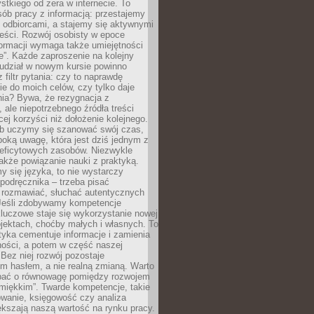
tkiego od zera w internecie. To
ób pracy z informacją: przestajemy
 odbiorcami, a stajemy się aktywnymi
reści. Rozwój osobisty w epoce
formacji wymaga także umiejętności
e”. Każde zaproszenie na kolejny
 udział w nowym kursie powinno
 filtr pytania: czy to naprawdę
ie do moich celów, czy tylko daje
nia? Bywa, że rezygnacja z
 ale niepotrzebnego źródła treści
cej korzyści niż dołożenie kolejnego.
b uczymy się szanować swój czas,
ęboką uwagę, która jest dziś jednym z
deficytowych zasobów. Niezwykle
 także powiązanie nauki z praktyką.
y się języka, to nie wystarczy
 podręcznika – trzeba pisać
 rozmawiać, słuchać autentycznych
 Jeśli zdobywamy kompetencje
luczowe staje się wykorzystanie nowej
jektach, choćby małych i własnych. To
tyka cementuje informacje i zamienia
ności, a potem w część naszej
Bez niej rozwój pozostaje
m hasłem, a nie realną zmianą. Warto
bać o równowagę pomiędzy rozwojem
„miękkim”. Twarde kompetencje, takie
owanie, księgowość czy analiza
kszają naszą wartość na rynku pracy.