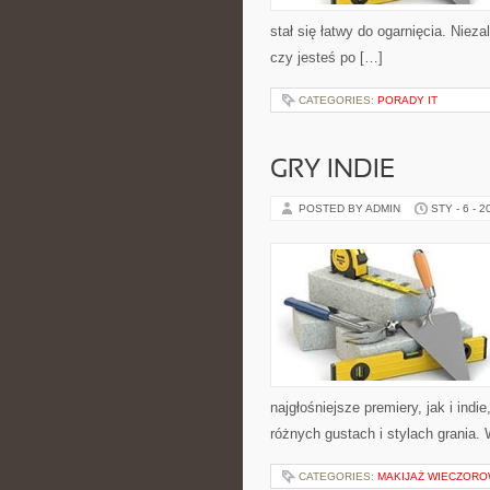
stał się łatwy do ogarnięcia. Niez
czy jesteś po […]
CATEGORIES:
PORADY IT
GRY INDIE
POSTED BY ADMIN
STY - 6 - 2
najgłośniejsze premiery, jak i ind
różnych gustach i stylach grania.
CATEGORIES:
MAKIJAŻ WIECZOR