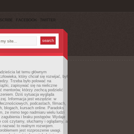
SCRIBE
FACEBOOK
TWITTER
dzieścia lat temu głównym
łowieka, który chciał się rozwijać, był
edzy. Trzeba było polować na
iążki, zapisywać się na nieliczne
ć mentorów, którzy zechcą podzielić
czeniem. Dziś sytuacja wygląda
czej. Informacja jest wszędzie: w
łecznościowych, podcastach, filmach,
h, blogach, kursach online. Paradoks
m, że mimo tego nadmiaru wielu ludzi
 zagubienia i braku postępów. Wydaje
le coś czytamy, słuchamy i oglądamy, a
no nazwać to realnym rozwojem.
roblemem jest rozproszenie uwagi.