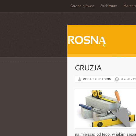
Archiwum
Harcer
Strona główna
ROSNĄ
GRUZJA
POSTED BY ADMIN
STY - 8 - 2
na miejscu: od tego, w jakim sezon