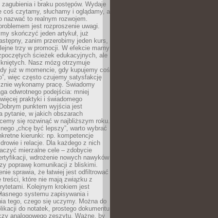
 zagubienia i braku postępów. Wydaje
le coś czytamy, słuchamy i oglądamy, a
no nazwać to realnym rozwojem.
roblemem jest rozproszenie uwagi.
my skończyć jeden artykuł, już
stępny, zanim przerobimy jeden kurs,
lejne trzy w promocji. W efekcie mamy
ozpoczętych ścieżek edukacyjnych, ale
mkniętych. Nasz mózg otrzymuje
ody już w momencie, gdy kupujemy coś
”, więc często czujemy satysfakcję
cznie wykonamy pracę. Świadomy
ga odwrotnego podejścia: mniej
więcej praktyki i świadomego
 Dobrym punktem wyjścia jest
 pytanie, w jakich obszarach
cemy się rozwinąć w najbliższym roku.
nego „chcę być lepszy”, warto wybrać
kretne kierunki: np. kompetencje
rowie i relacje. Dla każdego z nich
czyć mierzalne cele – zdobycie
ertyfikacji, wdrożenie nowych nawyków
y poprawę komunikacji z bliskimi.
nie sprawia, że łatwiej jest odfiltrować
treści, które nie mają związku z
rytetami. Kolejnym krokiem jest
własnego systemu zapisywania i
ia tego, czego się uczymy. Można do
likacji do notatek, prostego dokumentu
czy analogowego zeszytu. Ważne, by