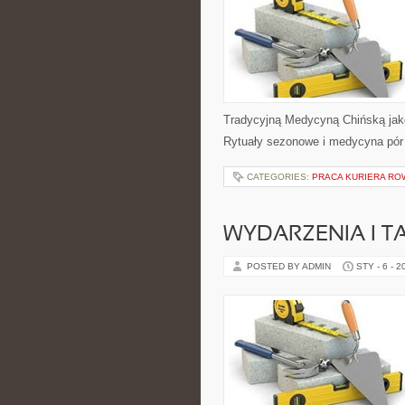
Tradycyjną Medycyną Chińską jako
Rytuały sezonowe i medycyna pór r
CATEGORIES:
PRACA KURIERA R
WYDARZENIA I T
POSTED BY ADMIN
STY - 6 - 2