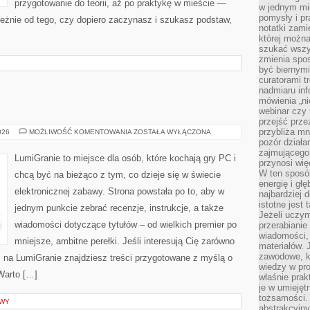
przygotowanie do teorii, aż po praktykę w mieście —
w jednym mie
pomysły i p
ależnie od tego, czy dopiero zaczynasz i szukasz podstaw,
notatki zami
której możn
szukać wszys
zmienia spos
być biernymi
curatorami t
nadmiaru in
mówienia „ni
webinar czy
przejść przez
przybliża mn
GRY
026
MOŻLIWOŚĆ KOMENTOWANIA
ZOSTAŁA WYŁĄCZONA
INDIE
pozór działa
zajmującego,
LumiGranie to miejsce dla osób, które kochają gry PC i
przynosi wię
W ten sposó
chcą być na bieżąco z tym, co dzieje się w świecie
energię i gł
elektronicznej zabawy. Strona powstała po to, aby w
najbardziej 
istotne jest
jednym punkcie zebrać recenzje, instrukcje, a także
Jeżeli uczym
wiadomości dotyczące tytułów – od wielkich premier po
przerabianie
wiadomości,
mniejsze, ambitne perełki. Jeśli interesują Cię zarówno
materiałów.
zawodowe, k
ie, na LumiGranie znajdziesz treści przygotowane z myślą o
wiedzy w pro
 Warto […]
właśnie prak
je w umiejęt
tożsamości. 
OWY
abstrakcyjny