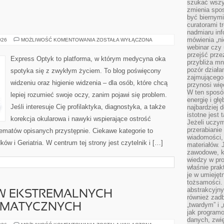
szukać wszys
zmienia spos
być biernymi
curatorami t
nadmiaru in
mówienia „ni
UROLOGIA
026
MOŻLIWOŚĆ KOMENTOWANIA
ZOSTAŁA WYŁĄCZONA
webinar czy
przejść przez
Express Optyk to platforma, w którym medycyna oka
przybliża mn
pozór działa
spotyka się z zwykłym życiem. To blog poświęcony
zajmującego,
widzeniu oraz higienie widzenia – dla osób, które chcą
przynosi wię
W ten sposó
lepiej rozumieć swoje oczy, zanim pojawi się problem.
energię i gł
Jeśli interesuje Cię profilaktyka, diagnostyka, a także
najbardziej 
istotne jest
korekcja okularowa i nawyki wspierające ostrość
Jeżeli uczym
przerabianie
tematów opisanych przystępnie. Ciekawe kategorie to
wiadomości,
ków i Geriatria. W centrum tej strony jest czytelnik i […]
materiałów.
zawodowe, k
wiedzy w pro
właśnie prak
je w umiejęt
tożsamości. 
abstrakcyjny
W EKSTREMALNYCH
również zad
„twardym” i 
IMATYCZNYCH
jak program
danych, zwię