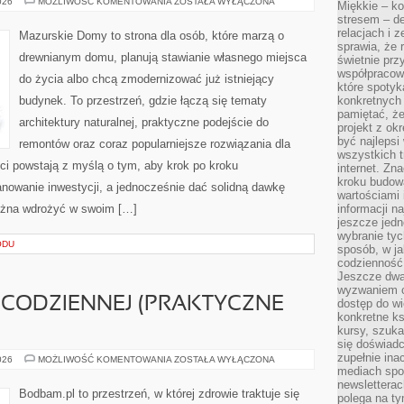
BUDOWNICTWO
026
MOŻLIWOŚĆ KOMENTOWANIA
ZOSTAŁA WYŁĄCZONA
Miękkie – ko
W
stresem – de
EKSTREMALNYCH
WARUNKACH
relacjach i z
Mazurskie Domy to strona dla osób, które marzą o
KLIMATYCZNYCH
sprawia, że 
drewnianym domu, planują stawianie własnego miejsca
świetnie prz
współpracowa
do życia albo chcą zmodernizować już istniejący
które spotyk
budynek. To przestrzeń, gdzie łączą się tematy
konkretnych 
pamiętać, że
architektury naturalnej, praktyczne podejście do
projekt z ok
być najleps
remontów oraz coraz popularniejsze rozwiązania dla
wszystkich t
i powstają z myślą o tym, aby krok po kroku
internet. Zn
kroku budowa
anowanie inwestycji, a jednocześnie dać solidną dawkę
wartościami 
można wdrożyć w swoim […]
informacji n
jeszcze jedn
wybranie tyc
ODU
sposób, w j
codzienność
Jeszcze dwa
wyzwaniem cz
 CODZIENNEJ (PRAKTYCZNE
dostęp do wi
konkretne ks
kursy, szuka
się doświad
zupełnie ina
ZIOŁA
026
MOŻLIWOŚĆ KOMENTOWANIA
ZOSTAŁA WYŁĄCZONA
W
mediach spo
KUCHNI
newsletterac
CODZIENNEJ
Bodbam.pl to przestrzeń, w której zdrowie traktuje się
polega na ty
(PRAKTYCZNE