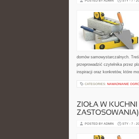
POSTED BY ADMIN
STY - 7 - 2
domów samowystarczalnych. Treśc
przeprowadzić czytelnika przez pl
inspiracji oraz konkretów, które 
CATEGORIES:
NAWADNIANIE OGR
ZIOŁA W KUCHNI
ZASTOSOWANIA)
POSTED BY ADMIN
STY - 7 - 2