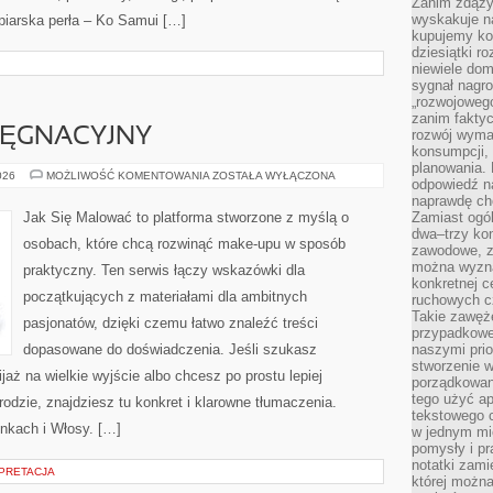
Zanim zdąży
wyskakuje na
piarska perła – Ko Samui […]
kupujemy ko
dziesiątki r
niewiele do
sygnał nagr
„rozwojowego
zanim fakty
LĘGNACYJNY
rozwój wyma
konsumpcji, 
planowania.
KALENDARZ
026
MOŻLIWOŚĆ KOMENTOWANIA
ZOSTAŁA WYŁĄCZONA
odpowiedź na
PIELĘGNACYJNY
naprawdę ch
Jak Się Malować to platforma stworzone z myślą o
Zamiast ogól
dwa–trzy kon
osobach, które chcą rozwinąć make-upu w sposób
zawodowe, zd
można wyzna
praktyczny. Ten serwis łączy wskazówki dla
konkretnej c
początkujących z materiałami dla ambitnych
ruchowych cz
Takie zawęże
pasjonatów, dzięki czemu łatwo znaleźć treści
przypadkowe 
dopasowane do doświadczenia. Jeśli szukasz
naszymi prio
stworzenie 
aż na wielkie wyjście albo chcesz po prostu lepiej
porządkowan
tego użyć ap
rodzie, znajdziesz tu konkret i klarowne tłumaczenia.
tekstowego 
nkach i Włosy. […]
w jednym mie
pomysły i p
notatki zami
RPRETACJA
której możn