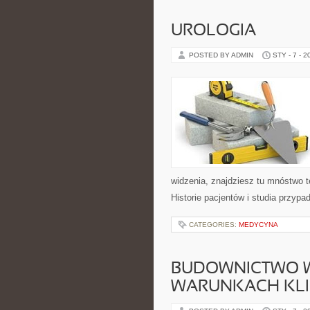
UROLOGIA
POSTED BY ADMIN
STY - 7 - 2
widzenia, znajdziesz tu mnóstwo 
Historie pacjentów i studia przypad
CATEGORIES:
MEDYCYNA
BUDOWNICTWO 
WARUNKACH KL