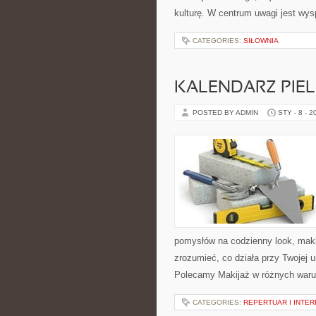
kulturę. W centrum uwagi jest wys
CATEGORIES:
SIŁOWNIA
KALENDARZ PIE
POSTED BY ADMIN
STY - 8 - 2
pomysłów na codzienny look, makij
zrozumieć, co działa przy Twojej u
Polecamy Makijaż w różnych waru
CATEGORIES:
REPERTUAR I INTE