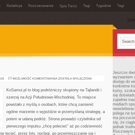
z
Redakcja
Rozczarowanie
Tagi
Tygodnie
Tagi
Spis Treści
SUB
Jeszcze dwa
wyzwaniem cz
GRUZJA
026
MOŻLIWOŚĆ KOMENTOWANIA
ZOSTAŁA WYŁĄCZONA
dostęp do wi
konkretne ks
KoSamui.pl to blog podróżniczy skupiony na Tajlandii i
kursy, szuka
się doświad
szerzej na Azji Południowo-Wschodniej. To miejsce
zupełnie ina
mediach spo
powstało z myślą o osobach, które chcą zamienić
newsletterac
ogólne marzenie o wyjeździe w przemyślaną strategię, a
polega na ty
ma poczucie
potem w udaną podróż. Strona prowadzi czytelnika od
się, że ciąg
pierwszego impulsu „chcę polecieć” aż po codzienność
jednak trud
Kluczowym p
ie lecieć, przez loty, noclegi, po przemieszczanie się i