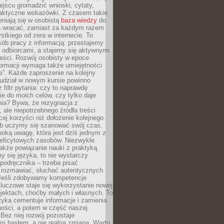
jscu gromadzić wnioski, cytaty,
raktyczne wskazówki. Z czasem takie
eniają się w osobistą
baza wiedzy
do
a wracać, zamiast za każdym razem
tkiego od zera w internecie. To
ób pracy z informacją: przestajemy
 odbiorcami, a stajemy się aktywnymi
reści. Rozwój osobisty w epoce
formacji wymaga także umiejętności
e”. Każde zaproszenie na kolejny
 udział w nowym kursie powinno
 filtr pytania: czy to naprawdę
ie do moich celów, czy tylko daje
nia? Bywa, że rezygnacja z
 ale niepotrzebnego źródła treści
cej korzyści niż dołożenie kolejnego.
b uczymy się szanować swój czas,
ęboką uwagę, która jest dziś jednym z
deficytowych zasobów. Niezwykle
 także powiązanie nauki z praktyką.
y się języka, to nie wystarczy
 podręcznika – trzeba pisać
 rozmawiać, słuchać autentycznych
 Jeśli zdobywamy kompetencje
luczowe staje się wykorzystanie nowej
jektach, choćby małych i własnych. To
tyka cementuje informacje i zamienia
ności, a potem w część naszej
Bez niej rozwój pozostaje
m hasłem, a nie realną zmianą. Warto