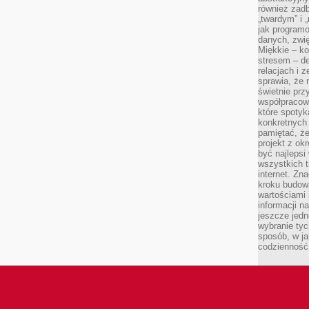
również zad
„twardym” i 
jak program
danych, zwię
Miękkie – ko
stresem – de
relacjach i z
sprawia, że 
świetnie prz
współpracowa
które spotyk
konkretnych 
pamiętać, że
projekt z ok
być najleps
wszystkich t
internet. Zn
kroku budowa
wartościami 
informacji n
jeszcze jedn
wybranie tyc
sposób, w j
codzienność