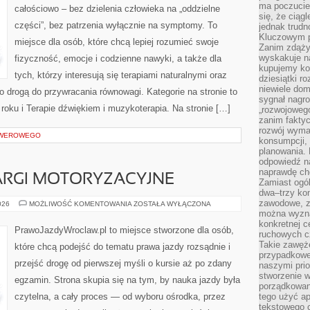
ZASTOSOWANIA)
ma poczucie
całościowo – bez dzielenia człowieka na „oddzielne
się, że ciąg
części”, bez patrzenia wyłącznie na symptomy. To
jednak trud
Kluczowym p
miejsce dla osób, które chcą lepiej rozumieć swoje
Zanim zdąży
wyskakuje na
fizyczność, emocje i codzienne nawyki, a także dla
kupujemy ko
tych, którzy interesują się terapiami naturalnymi oraz
dziesiątki r
niewiele do
 drogą do przywracania równowagi. Kategorie na stronie to
sygnał nagr
oku i Terapie dźwiękiem i muzykoterapia. Na stronie […]
„rozwojowego
zanim fakty
rozwój wyma
OWEROWEGO
konsumpcji, 
planowania.
odpowiedź na
naprawdę ch
ARGI MOTORYZACYJNE
Zamiast ogól
dwa–trzy kon
zawodowe, zd
WYDARZENIA
026
MOŻLIWOŚĆ KOMENTOWANIA
ZOSTAŁA WYŁĄCZONA
I
można wyzna
TARGI
konkretnej c
MOTORYZACYJNE
PrawoJazdyWroclaw.pl to miejsce stworzone dla osób,
ruchowych cz
Takie zawęże
które chcą podejść do tematu prawa jazdy rozsądnie i
przypadkowe 
przejść drogę od pierwszej myśli o kursie aż po zdany
naszymi prio
stworzenie 
egzamin. Strona skupia się na tym, by nauka jazdy była
porządkowan
czytelna, a cały proces — od wyboru ośrodka, przez
tego użyć ap
tekstowego 