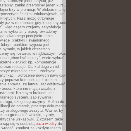
my skończyć jeden artykuł, już
stępny, zanim przerobimy jeden kurs,
lejne trzy w promocji. W efekcie mamy
ozpoczętych ścieżek edukacyjnych, ale
mkniętych. Nasz mózg otrzymuje
ody już w momencie, gdy kupujemy coś
”, więc często czujemy satysfakcję
cznie wykonamy pracę. Świadomy
ga odwrotnego podejścia: mniej
więcej praktyki i świadomego
 Dobrym punktem wyjścia jest
 pytanie, w jakich obszarach
cemy się rozwinąć w najbliższym roku.
nego „chcę być lepszy”, warto wybrać
kretne kierunki: np. kompetencje
rowie i relacje. Dla każdego z nich
czyć mierzalne cele – zdobycie
ertyfikacji, wdrożenie nowych nawyków
y poprawę komunikacji z bliskimi.
nie sprawia, że łatwiej jest odfiltrować
treści, które nie mają związku z
rytetami. Kolejnym krokiem jest
własnego systemu zapisywania i
ia tego, czego się uczymy. Można do
likacji do notatek, prostego dokumentu
czy analogowego zeszytu. Ważne, by
jscu gromadzić wnioski, cytaty,
raktyczne wskazówki. Z czasem takie
eniają się w osobistą
baza wiedzy
do
a wracać, zamiast za każdym razem