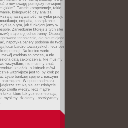
bać o równowagę pomiędzy rozwojem
„miękkim”. Twarde kompetencje, takie
owanie, księgowość czy analiza
kszają naszą wartość na rynku pracy.
munikacja, empatia, zarządzanie
cydują o tym, jak funkcjonujemy w
espole. Zaniedbanie którejś z tych sfer
rozwój staje się jednostronny. Osoba
ygotowana technicznie, ale nieumiejąca
ć, napotyka bariery podobne do tych,
ają ludzi bardzo towarzyskich, lecz bez
kompetencji. Na koniec warto
 rozwój osobisty to proces, a nie
reśloną datą zakończenia. Nie musimy
i we wszystkim, nie musimy znać
rendów i książek, o których mówi
acznie ważniejsze jest to, by krok po
ć życie bardziej spójne z naszymi
i aspiracjami. W epoce nadmiaru
ajwiększą sztuką nie jest zdobycie
ego źródła wiedzy, lecz mądre
h kilku, które faktycznie zmieniają
aki myślimy, działamy i przeżywamy
.