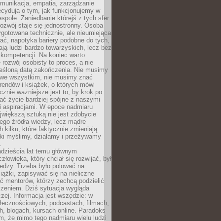
munikacja, empatia, zarządzanie
cydują o tym, jak funkcjonujemy w
espole. Zaniedbanie którejś z tych sfer
rozwój staje się jednostronny. Osoba
ygotowana technicznie, ale nieumiejąca
ć, napotyka bariery podobne do tych,
ają ludzi bardzo towarzyskich, lecz bez
kompetencji. Na koniec warto
 rozwój osobisty to proces, a nie
reśloną datą zakończenia. Nie musimy
i we wszystkim, nie musimy znać
rendów i książek, o których mówi
acznie ważniejsze jest to, by krok po
ć życie bardziej spójne z naszymi
i aspiracjami. W epoce nadmiaru
ajwiększą sztuką nie jest zdobycie
ego źródła wiedzy, lecz mądre
h kilku, które faktycznie zmieniają
aki myślimy, działamy i przeżywamy
.
dzieścia lat temu głównym
łowieka, który chciał się rozwijać, był
edzy. Trzeba było polować na
iążki, zapisywać się na nieliczne
ć mentorów, którzy zechcą podzielić
czeniem. Dziś sytuacja wygląda
czej. Informacja jest wszędzie: w
łecznościowych, podcastach, filmach,
h, blogach, kursach online. Paradoks
m, że mimo tego nadmiaru wielu ludzi