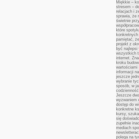
Miękkie – ko
stresem – de
relacjach i z
sprawia, że 
świetnie prz
współpracowa
które spotyk
konkretnych 
pamiętać, że
projekt z ok
być najleps
wszystkich t
internet. Zn
kroku budowa
wartościami 
informacji n
jeszcze jedn
wybranie tyc
sposób, w j
codzienność
Jeszcze dwa
wyzwaniem cz
dostęp do wi
konkretne ks
kursy, szuka
się doświad
zupełnie ina
mediach spo
newsletterac
polega na ty