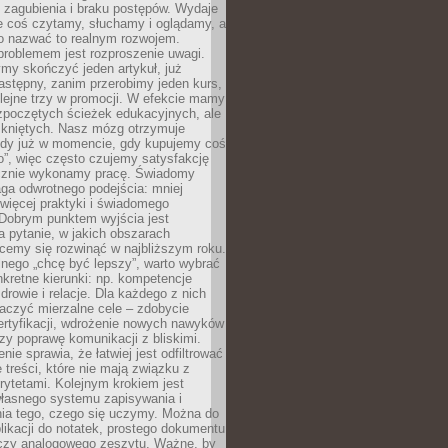
 zagubienia i braku postępów. Wydaje
le coś czytamy, słuchamy i oglądamy, a
no nazwać to realnym rozwojem.
roblemem jest rozproszenie uwagi.
my skończyć jeden artykuł, już
stępny, zanim przerobimy jeden kurs,
lejne trzy w promocji. W efekcie mamy
ozpoczętych ścieżek edukacyjnych, ale
mkniętych. Nasz mózg otrzymuje
ody już w momencie, gdy kupujemy coś
”, więc często czujemy satysfakcję
cznie wykonamy pracę. Świadomy
ga odwrotnego podejścia: mniej
więcej praktyki i świadomego
 Dobrym punktem wyjścia jest
 pytanie, w jakich obszarach
cemy się rozwinąć w najbliższym roku.
nego „chcę być lepszy”, warto wybrać
kretne kierunki: np. kompetencje
rowie i relacje. Dla każdego z nich
czyć mierzalne cele – zdobycie
ertyfikacji, wdrożenie nowych nawyków
y poprawę komunikacji z bliskimi.
nie sprawia, że łatwiej jest odfiltrować
treści, które nie mają związku z
rytetami. Kolejnym krokiem jest
własnego systemu zapisywania i
ia tego, czego się uczymy. Można do
likacji do notatek, prostego dokumentu
czy analogowego zeszytu. Ważne, by