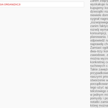
Zanim zdąży
wyskakuje na
GIA ORGANIZACJI
kupujemy ko
dziesiątki r
niewiele do
sygnał nagr
„rozwojowego
zanim fakty
rozwój wyma
konsumpcji, 
planowania.
odpowiedź na
naprawdę ch
Zamiast ogól
dwa–trzy kon
zawodowe, zd
można wyzna
konkretnej c
ruchowych cz
Takie zawęże
przypadkowe 
naszymi prio
stworzenie 
porządkowan
tego użyć ap
tekstowego 
w jednym mie
pomysły i p
notatki zami
której możn