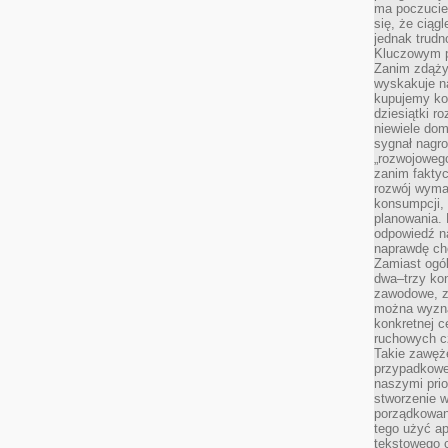
ma poczucie
się, że ciąg
jednak trud
Kluczowym p
Zanim zdąży
wyskakuje na
kupujemy ko
dziesiątki r
niewiele do
sygnał nagr
„rozwojowego
zanim fakty
rozwój wyma
konsumpcji, 
planowania.
odpowiedź na
naprawdę ch
Zamiast ogól
dwa–trzy kon
zawodowe, zd
można wyzna
konkretnej c
ruchowych cz
Takie zawęże
przypadkowe 
naszymi prio
stworzenie 
porządkowan
tego użyć ap
tekstowego 