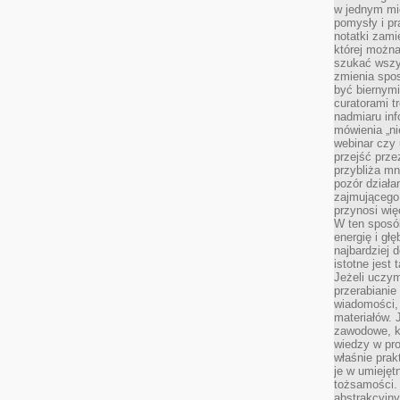
w jednym mie
pomysły i p
notatki zami
której możn
szukać wszys
zmienia spos
być biernymi
curatorami t
nadmiaru in
mówienia „ni
webinar czy
przejść przez
przybliża mn
pozór działa
zajmującego,
przynosi wię
W ten sposó
energię i gł
najbardziej 
istotne jest
Jeżeli uczym
przerabianie
wiadomości,
materiałów.
zawodowe, k
wiedzy w pro
właśnie prak
je w umiejęt
tożsamości. 
abstrakcyjny