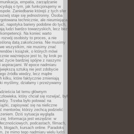
munikacja, empatia, zarządzanie
cydują o tym, jak funkcjonujemy w
espole. Zaniedbanie którejś z tych sfer
rozwój staje się jednostronny. Osoba
ygotowana technicznie, ale nieumiejąca
ć, napotyka bariery podobne do tych,
ają ludzi bardzo towarzyskich, lecz bez
kompetencji. Na koniec warto
 rozwój osobisty to proces, a nie
reśloną datą zakończenia. Nie musimy
i we wszystkim, nie musimy znać
rendów i książek, o których mówi
acznie ważniejsze jest to, by krok po
ć życie bardziej spójne z naszymi
i aspiracjami. W epoce nadmiaru
ajwiększą sztuką nie jest zdobycie
ego źródła wiedzy, lecz mądre
h kilku, które faktycznie zmieniają
aki myślimy, działamy i przeżywamy
.
dzieścia lat temu głównym
łowieka, który chciał się rozwijać, był
edzy. Trzeba było polować na
iążki, zapisywać się na nieliczne
ć mentorów, którzy zechcą podzielić
czeniem. Dziś sytuacja wygląda
czej. Informacja jest wszędzie: w
łecznościowych, podcastach, filmach,
h, blogach, kursach online. Paradoks
m, że mimo tego nadmiaru wielu ludzi