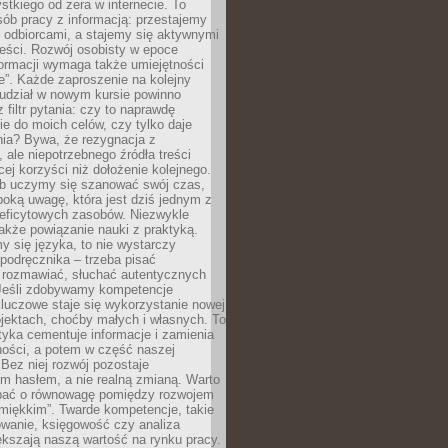
tkiego od zera w internecie. To
ób pracy z informacją: przestajemy
 odbiorcami, a stajemy się aktywnymi
reści. Rozwój osobisty w epoce
formacji wymaga także umiejętności
e”. Każde zaproszenie na kolejny
 udział w nowym kursie powinno
 filtr pytania: czy to naprawdę
ie do moich celów, czy tylko daje
nia? Bywa, że rezygnacja z
 ale niepotrzebnego źródła treści
cej korzyści niż dołożenie kolejnego.
b uczymy się szanować swój czas,
ęboką uwagę, która jest dziś jednym z
deficytowych zasobów. Niezwykle
 także powiązanie nauki z praktyką.
y się języka, to nie wystarczy
 podręcznika – trzeba pisać
 rozmawiać, słuchać autentycznych
 Jeśli zdobywamy kompetencje
luczowe staje się wykorzystanie nowej
jektach, choćby małych i własnych. To
tyka cementuje informacje i zamienia
ności, a potem w część naszej
Bez niej rozwój pozostaje
m hasłem, a nie realną zmianą. Warto
bać o równowagę pomiędzy rozwojem
„miękkim”. Twarde kompetencje, takie
owanie, księgowość czy analiza
kszają naszą wartość na rynku pracy.