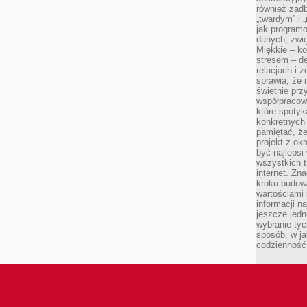
również zad
„twardym” i 
jak program
danych, zwię
Miękkie – ko
stresem – de
relacjach i z
sprawia, że 
świetnie prz
współpracowa
które spotyk
konkretnych 
pamiętać, że
projekt z ok
być najleps
wszystkich t
internet. Zn
kroku budowa
wartościami 
informacji n
jeszcze jedn
wybranie tyc
sposób, w j
codzienność