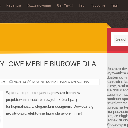
z
Redakcja
Rozczarowanie
Tagi
Tygodnie
Tagi
Spis Treści
SUB
TYLOWE MEBLE BIUROWE DLA
Jeszcze dwa
wyzwaniem cz
dostęp do wi
konkretne ks
PRAKTYCZNE
 2025
MOŻLIWOŚĆ KOMENTOWANIA
ZOSTAŁA WYŁĄCZONA
I
kursy, szuka
STYLOWE
się doświad
MEBLE
Wpis na blogu opisujący najnowsze trendy w
zupełnie ina
BIUROWE
DLA
mediach spo
projektowaniu mebli biurowych, które łączą
TWOJEJ
newsletterac
FIRMY
funkcjonalność z eleganckim designem. Dowiedz się,
polega na ty
ma poczucie
jak stworzyć efektowne biuro dla swojej firmy!
się, że ciąg
jednak trud
Kluczowym p