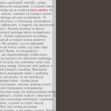
jscu gromadzić wnioski, cytaty,
raktyczne wskazówki. Z czasem takie
eniają się w osobistą
baza wiedzy
do
a wracać, zamiast za każdym razem
tkiego od zera w internecie. To
ób pracy z informacją: przestajemy
 odbiorcami, a stajemy się aktywnymi
reści. Rozwój osobisty w epoce
formacji wymaga także umiejętności
e”. Każde zaproszenie na kolejny
 udział w nowym kursie powinno
 filtr pytania: czy to naprawdę
ie do moich celów, czy tylko daje
nia? Bywa, że rezygnacja z
 ale niepotrzebnego źródła treści
cej korzyści niż dołożenie kolejnego.
b uczymy się szanować swój czas,
ęboką uwagę, która jest dziś jednym z
deficytowych zasobów. Niezwykle
 także powiązanie nauki z praktyką.
y się języka, to nie wystarczy
 podręcznika – trzeba pisać
 rozmawiać, słuchać autentycznych
 Jeśli zdobywamy kompetencje
luczowe staje się wykorzystanie nowej
jektach, choćby małych i własnych. To
tyka cementuje informacje i zamienia
ności, a potem w część naszej
Bez niej rozwój pozostaje
m hasłem, a nie realną zmianą. Warto