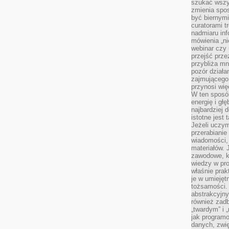
szukać wszys
zmienia spos
być biernymi
curatorami t
nadmiaru in
mówienia „ni
webinar czy
przejść przez
przybliża mn
pozór działa
zajmującego,
przynosi wię
W ten sposó
energię i gł
najbardziej 
istotne jest
Jeżeli uczym
przerabianie
wiadomości,
materiałów.
zawodowe, k
wiedzy w pro
właśnie prak
je w umiejęt
tożsamości. 
abstrakcyjny
również zad
„twardym” i 
jak program
danych, zwię