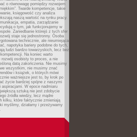
bać o równowagę pomiędzy rozwojem
„miękkim”. Twarde kompetencje, takie
owanie, księgowość czy analiza
kszają naszą wartość na rynku pracy.
munikacja, empatia, zarządzanie
cydują o tym, jak funkcjonujemy w
espole. Zaniedbanie którejś z tych sfer
rozwój staje się jednostronny. Osoba
ygotowana technicznie, ale nieumiejąca
ć, napotyka bariery podobne do tych,
ają ludzi bardzo towarzyskich, lecz bez
kompetencji. Na koniec warto
 rozwój osobisty to proces, a nie
reśloną datą zakończenia. Nie musimy
i we wszystkim, nie musimy znać
rendów i książek, o których mówi
acznie ważniejsze jest to, by krok po
ć życie bardziej spójne z naszymi
i aspiracjami. W epoce nadmiaru
ajwiększą sztuką nie jest zdobycie
ego źródła wiedzy, lecz mądre
h kilku, które faktycznie zmieniają
aki myślimy, działamy i przeżywamy
.