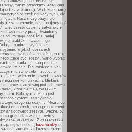
my skończyć jeden artykuł, już
stępny, zanim przerobimy jeden kurs,
lejne trzy w promocji. W efekcie mamy
ozpoczętych ścieżek edukacyjnych, ale
mkniętych. Nasz mózg otrzymuje
ody już w momencie, gdy kupujemy coś
”, więc często czujemy satysfakcję
cznie wykonamy pracę. Świadomy
ga odwrotnego podejścia: mniej
więcej praktyki i świadomego
 Dobrym punktem wyjścia jest
 pytanie, w jakich obszarach
cemy się rozwinąć w najbliższym roku.
nego „chcę być lepszy”, warto wybrać
kretne kierunki: np. kompetencje
rowie i relacje. Dla każdego z nich
czyć mierzalne cele – zdobycie
ertyfikacji, wdrożenie nowych nawyków
y poprawę komunikacji z bliskimi.
nie sprawia, że łatwiej jest odfiltrować
treści, które nie mają związku z
rytetami. Kolejnym krokiem jest
własnego systemu zapisywania i
ia tego, czego się uczymy. Można do
likacji do notatek, prostego dokumentu
czy analogowego zeszytu. Ważne, by
jscu gromadzić wnioski, cytaty,
raktyczne wskazówki. Z czasem takie
eniają się w osobistą
baza wiedzy
do
a wracać, zamiast za każdym razem