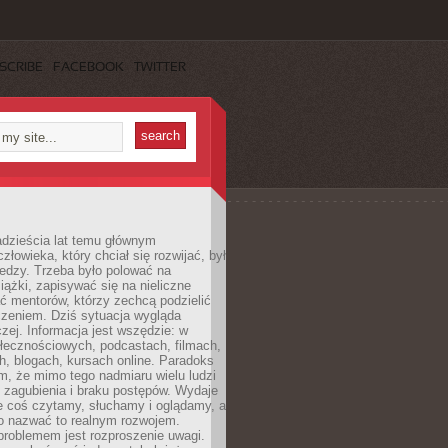
SCRIBE
FACEBOOK
TWITTER
dzieścia lat temu głównym
łowieka, który chciał się rozwijać, był
edzy. Trzeba było polować na
iążki, zapisywać się na nieliczne
ć mentorów, którzy zechcą podzielić
czeniem. Dziś sytuacja wygląda
czej. Informacja jest wszędzie: w
łecznościowych, podcastach, filmach,
h, blogach, kursach online. Paradoks
m, że mimo tego nadmiaru wielu ludzi
 zagubienia i braku postępów. Wydaje
le coś czytamy, słuchamy i oglądamy, a
no nazwać to realnym rozwojem.
roblemem jest rozproszenie uwagi.