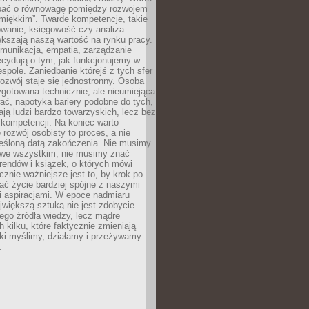
bać o równowagę pomiędzy rozwojem
„miękkim”. Twarde kompetencje, takie
owanie, księgowość czy analiza
kszają naszą wartość na rynku pracy.
munikacja, empatia, zarządzanie
cydują o tym, jak funkcjonujemy w
espole. Zaniedbanie którejś z tych sfer
rozwój staje się jednostronny. Osoba
ygotowana technicznie, ale nieumiejąca
ć, napotyka bariery podobne do tych,
ają ludzi bardzo towarzyskich, lecz bez
kompetencji. Na koniec warto
 rozwój osobisty to proces, a nie
reśloną datą zakończenia. Nie musimy
i we wszystkim, nie musimy znać
rendów i książek, o których mówi
acznie ważniejsze jest to, by krok po
ć życie bardziej spójne z naszymi
i aspiracjami. W epoce nadmiaru
ajwiększą sztuką nie jest zdobycie
ego źródła wiedzy, lecz mądre
h kilku, które faktycznie zmieniają
aki myślimy, działamy i przeżywamy
.