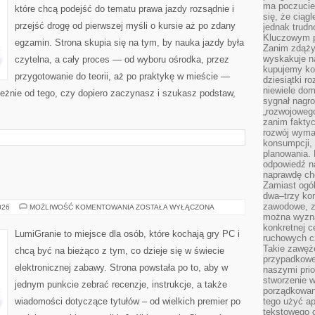
ma poczucie
które chcą podejść do tematu prawa jazdy rozsądnie i
się, że ciąg
przejść drogę od pierwszej myśli o kursie aż po zdany
jednak trud
Kluczowym p
egzamin. Strona skupia się na tym, by nauka jazdy była
Zanim zdąży
wyskakuje na
czytelna, a cały proces — od wyboru ośrodka, przez
kupujemy ko
przygotowanie do teorii, aż po praktykę w mieście —
dziesiątki r
niewiele do
ależnie od tego, czy dopiero zaczynasz i szukasz podstaw,
sygnał nagr
„rozwojowego
zanim fakty
rozwój wyma
konsumpcji, 
planowania.
odpowiedź na
naprawdę ch
Zamiast ogól
dwa–trzy kon
zawodowe, zd
GRY
026
MOŻLIWOŚĆ KOMENTOWANIA
ZOSTAŁA WYŁĄCZONA
INDIE
można wyzna
konkretnej c
LumiGranie to miejsce dla osób, które kochają gry PC i
ruchowych cz
Takie zawęże
chcą być na bieżąco z tym, co dzieje się w świecie
przypadkowe 
elektronicznej zabawy. Strona powstała po to, aby w
naszymi prio
stworzenie 
jednym punkcie zebrać recenzje, instrukcje, a także
porządkowan
wiadomości dotyczące tytułów – od wielkich premier po
tego użyć ap
tekstowego 