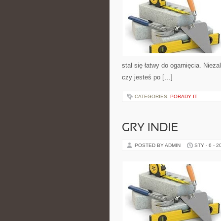
stał się łatwy do ogarnięcia. Niez
czy jesteś po […]
CATEGORIES:
PORADY IT
GRY INDIE
POSTED BY ADMIN
STY - 6 - 2