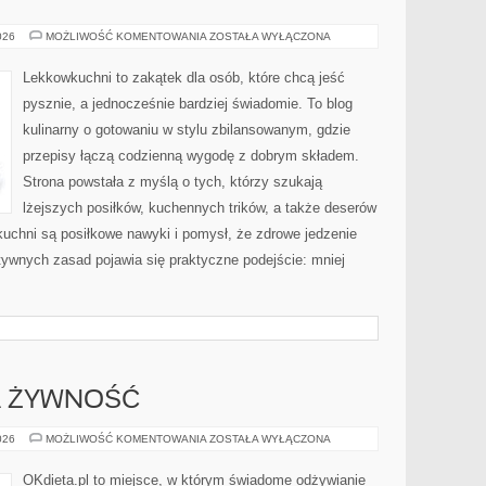
DIETA
026
MOŻLIWOŚĆ KOMENTOWANIA
ZOSTAŁA WYŁĄCZONA
DASH
Lekkowkuchni to zakątek dla osób, które chcą jeść
pysznie, a jednocześnie bardziej świadomie. To blog
kulinarny o gotowaniu w stylu zbilansowanym, gdzie
przepisy łączą codzienną wygodę z dobrym składem.
Strona powstała z myślą o tych, którzy szukają
lżejszych posiłków, kuchennych trików, a także deserów
chni są posiłkowe nawyki i pomysł, że zdrowe jedzenie
ywnych zasad pojawia się praktyczne podejście: mniej
 ŻYWNOŚĆ
FERMENTOWANA
026
MOŻLIWOŚĆ KOMENTOWANIA
ZOSTAŁA WYŁĄCZONA
ŻYWNOŚĆ
OKdieta.pl to miejsce, w którym świadome odżywianie