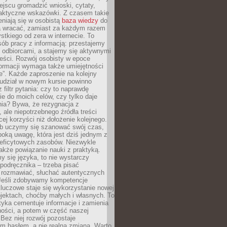
jscu gromadzić wnioski, cytaty,
raktyczne wskazówki. Z czasem takie
eniają się w osobistą
baza wiedzy
do
a wracać, zamiast za każdym razem
tkiego od zera w internecie. To
ób pracy z informacją: przestajemy
 odbiorcami, a stajemy się aktywnymi
reści. Rozwój osobisty w epoce
formacji wymaga także umiejętności
e”. Każde zaproszenie na kolejny
 udział w nowym kursie powinno
 filtr pytania: czy to naprawdę
ie do moich celów, czy tylko daje
nia? Bywa, że rezygnacja z
 ale niepotrzebnego źródła treści
cej korzyści niż dołożenie kolejnego.
b uczymy się szanować swój czas,
ęboką uwagę, która jest dziś jednym z
deficytowych zasobów. Niezwykle
 także powiązanie nauki z praktyką.
y się języka, to nie wystarczy
 podręcznika – trzeba pisać
 rozmawiać, słuchać autentycznych
 Jeśli zdobywamy kompetencje
luczowe staje się wykorzystanie nowej
jektach, choćby małych i własnych. To
tyka cementuje informacje i zamienia
ności, a potem w część naszej
Bez niej rozwój pozostaje
m hasłem, a nie realną zmianą. Warto