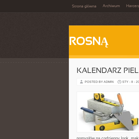
Archiwum
Harcer
Strona główna
ROSNĄ
KALENDARZ PIE
POSTED BY ADMIN
STY - 8 - 2
pomysłów na codzienny look, makij