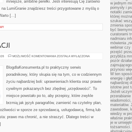
mniejsze, ambitne perełki. Jeśli interesują Cię zarówno
w jednym mie
pomysły i p
ie, na LumiGranie znajdziesz treści przygotowane z myślą o
notatki zami
 Warto […]
której możn
szukać wszys
zmienia spos
OWY
być biernymi
curatorami t
nadmiaru in
mówienia „ni
CJI
webinar czy
przejść przez
przybliża mn
PRAWO
026
MOŻLIWOŚĆ KOMENTOWANIA
ZOSTAŁA WYŁĄCZONA
W
pozór działa
EDUKACJI
zajmującego,
BlogdlaKonsumenta.pl to praktyczny serwis
przynosi wię
W ten sposó
poradnikowy, który skupia się na tym, co w codziennym
energię i gł
życiu najbardziej boli: uprawnieniach klienta oraz prawie
najbardziej 
istotne jest
cywilnym pokazanych bez zbędnej „urzędowości”. To
Jeżeli uczym
miejsce powstało po to, aby przepisy, które zwykle
przerabianie
wiadomości,
brzmią jak język paragrafów, zamienić na czytelny plan,
materiałów.
zawodowe, k
ożliwości w sporze ze sprzedawcą, usługodawcą, firmą lub
wiedzy w pro
sta: prawo ma chronić, a nie straszyć. Dlatego treści w
właśnie prak
je w umiejęt
]
tożsamości. 
abstrakcyjny