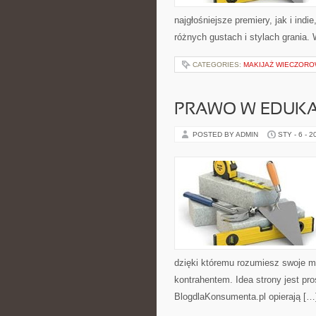
najgłośniejsze premiery, jak i ind
różnych gustach i stylach grania.
CATEGORIES:
MAKIJAŻ WIECZOR
PRAWO W EDUKA
POSTED BY ADMIN
STY - 6 - 2
dzięki któremu rozumiesz swoje m
kontrahentem. Idea strony jest pro
BlogdlaKonsumenta.pl opierają […