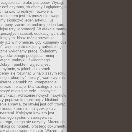
 zagubienia i braku postępów. Wydaje
le coś czytamy, słuchamy i oglądamy, a
no nazwać to realnym rozwojem.
roblemem jest rozproszenie uwagi.
my skończyć jeden artykuł, już
stępny, zanim przerobimy jeden kurs,
lejne trzy w promocji. W efekcie mamy
ozpoczętych ścieżek edukacyjnych, ale
mkniętych. Nasz mózg otrzymuje
ody już w momencie, gdy kupujemy coś
”, więc często czujemy satysfakcję
cznie wykonamy pracę. Świadomy
ga odwrotnego podejścia: mniej
więcej praktyki i świadomego
 Dobrym punktem wyjścia jest
 pytanie, w jakich obszarach
cemy się rozwinąć w najbliższym roku.
nego „chcę być lepszy”, warto wybrać
kretne kierunki: np. kompetencje
rowie i relacje. Dla każdego z nich
czyć mierzalne cele – zdobycie
ertyfikacji, wdrożenie nowych nawyków
y poprawę komunikacji z bliskimi.
nie sprawia, że łatwiej jest odfiltrować
treści, które nie mają związku z
rytetami. Kolejnym krokiem jest
własnego systemu zapisywania i
ia tego, czego się uczymy. Można do
likacji do notatek, prostego dokumentu
czy analogowego zeszytu. Ważne, by