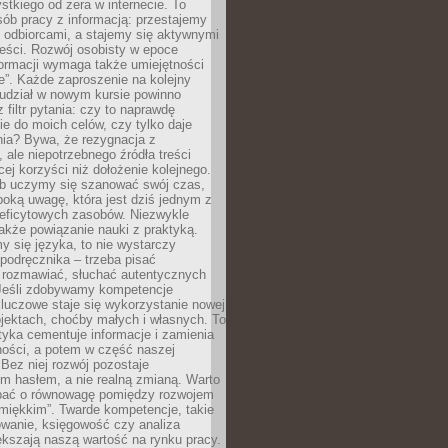
tkiego od zera w internecie. To
ób pracy z informacją: przestajemy
 odbiorcami, a stajemy się aktywnymi
reści. Rozwój osobisty w epoce
formacji wymaga także umiejętności
e”. Każde zaproszenie na kolejny
 udział w nowym kursie powinno
 filtr pytania: czy to naprawdę
ie do moich celów, czy tylko daje
nia? Bywa, że rezygnacja z
 ale niepotrzebnego źródła treści
cej korzyści niż dołożenie kolejnego.
b uczymy się szanować swój czas,
ęboką uwagę, która jest dziś jednym z
deficytowych zasobów. Niezwykle
 także powiązanie nauki z praktyką.
y się języka, to nie wystarczy
 podręcznika – trzeba pisać
 rozmawiać, słuchać autentycznych
 Jeśli zdobywamy kompetencje
luczowe staje się wykorzystanie nowej
jektach, choćby małych i własnych. To
tyka cementuje informacje i zamienia
ności, a potem w część naszej
Bez niej rozwój pozostaje
m hasłem, a nie realną zmianą. Warto
bać o równowagę pomiędzy rozwojem
„miękkim”. Twarde kompetencje, takie
owanie, księgowość czy analiza
kszają naszą wartość na rynku pracy.