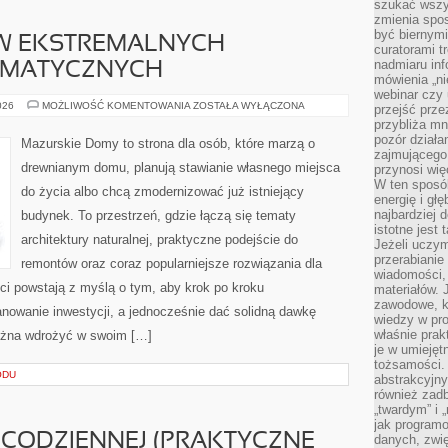
szukać wszys
zmienia spos
być biernymi
W EKSTREMALNYCH
curatorami t
nadmiaru in
IMATYCZNYCH
mówienia „ni
webinar czy
BUDOWNICTWO
026
MOŻLIWOŚĆ KOMENTOWANIA
ZOSTAŁA WYŁĄCZONA
przejść przez
W
przybliża mn
EKSTREMALNYCH
WARUNKACH
pozór działa
Mazurskie Domy to strona dla osób, które marzą o
KLIMATYCZNYCH
zajmującego,
drewnianym domu, planują stawianie własnego miejsca
przynosi wię
W ten sposó
do życia albo chcą zmodernizować już istniejący
energię i gł
najbardziej 
budynek. To przestrzeń, gdzie łączą się tematy
istotne jest
architektury naturalnej, praktyczne podejście do
Jeżeli uczym
przerabianie
remontów oraz coraz popularniejsze rozwiązania dla
wiadomości,
i powstają z myślą o tym, aby krok po kroku
materiałów.
zawodowe, k
anowanie inwestycji, a jednocześnie dać solidną dawkę
wiedzy w pro
właśnie prak
można wdrożyć w swoim […]
je w umiejęt
tożsamości. 
ODU
abstrakcyjny
również zad
„twardym” i 
jak program
 CODZIENNEJ (PRAKTYCZNE
danych, zwię