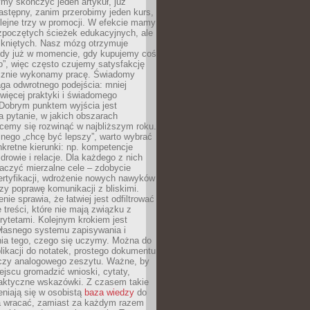
my skończyć jeden artykuł, już
stępny, zanim przerobimy jeden kurs,
lejne trzy w promocji. W efekcie mamy
ozpoczętych ścieżek edukacyjnych, ale
mkniętych. Nasz mózg otrzymuje
ody już w momencie, gdy kupujemy coś
”, więc często czujemy satysfakcję
cznie wykonamy pracę. Świadomy
ga odwrotnego podejścia: mniej
więcej praktyki i świadomego
 Dobrym punktem wyjścia jest
 pytanie, w jakich obszarach
cemy się rozwinąć w najbliższym roku.
nego „chcę być lepszy”, warto wybrać
kretne kierunki: np. kompetencje
rowie i relacje. Dla każdego z nich
czyć mierzalne cele – zdobycie
ertyfikacji, wdrożenie nowych nawyków
y poprawę komunikacji z bliskimi.
nie sprawia, że łatwiej jest odfiltrować
treści, które nie mają związku z
rytetami. Kolejnym krokiem jest
własnego systemu zapisywania i
ia tego, czego się uczymy. Można do
likacji do notatek, prostego dokumentu
czy analogowego zeszytu. Ważne, by
jscu gromadzić wnioski, cytaty,
raktyczne wskazówki. Z czasem takie
eniają się w osobistą
baza wiedzy
do
a wracać, zamiast za każdym razem