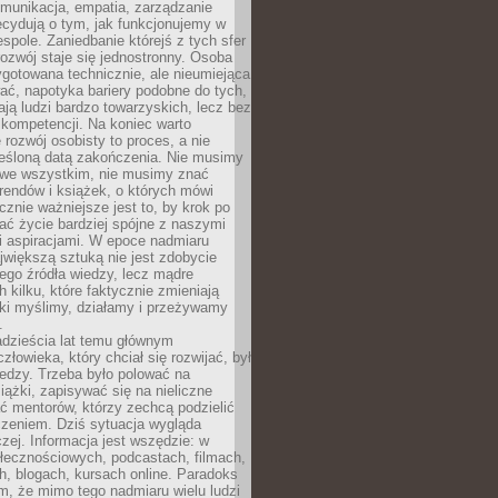
munikacja, empatia, zarządzanie
cydują o tym, jak funkcjonujemy w
espole. Zaniedbanie którejś z tych sfer
rozwój staje się jednostronny. Osoba
ygotowana technicznie, ale nieumiejąca
ć, napotyka bariery podobne do tych,
ają ludzi bardzo towarzyskich, lecz bez
kompetencji. Na koniec warto
 rozwój osobisty to proces, a nie
reśloną datą zakończenia. Nie musimy
i we wszystkim, nie musimy znać
rendów i książek, o których mówi
acznie ważniejsze jest to, by krok po
ć życie bardziej spójne z naszymi
i aspiracjami. W epoce nadmiaru
ajwiększą sztuką nie jest zdobycie
ego źródła wiedzy, lecz mądre
h kilku, które faktycznie zmieniają
aki myślimy, działamy i przeżywamy
.
dzieścia lat temu głównym
łowieka, który chciał się rozwijać, był
edzy. Trzeba było polować na
iążki, zapisywać się na nieliczne
ć mentorów, którzy zechcą podzielić
czeniem. Dziś sytuacja wygląda
czej. Informacja jest wszędzie: w
łecznościowych, podcastach, filmach,
h, blogach, kursach online. Paradoks
m, że mimo tego nadmiaru wielu ludzi