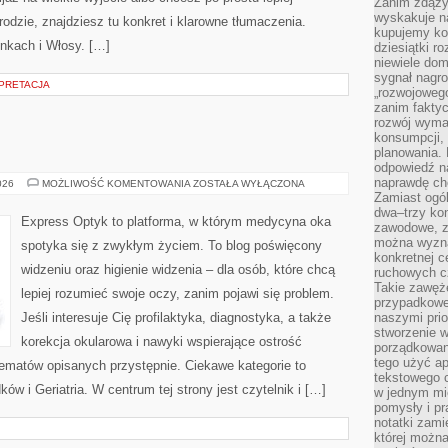
Zanim zdąży
wyskakuje na
rodzie, znajdziesz tu konkret i klarowne tłumaczenia.
kupujemy ko
nkach i Włosy. […]
dziesiątki r
niewiele do
sygnał nagr
RPRETACJA
„rozwojowego
zanim fakty
rozwój wyma
konsumpcji, 
planowania.
odpowiedź na
naprawdę ch
UROLOGIA
026
MOŻLIWOŚĆ KOMENTOWANIA
ZOSTAŁA WYŁĄCZONA
Zamiast ogól
dwa–trzy kon
Express Optyk to platforma, w którym medycyna oka
zawodowe, zd
można wyzna
spotyka się z zwykłym życiem. To blog poświęcony
konkretnej c
widzeniu oraz higienie widzenia – dla osób, które chcą
ruchowych cz
Takie zawęże
lepiej rozumieć swoje oczy, zanim pojawi się problem.
przypadkowe 
Jeśli interesuje Cię profilaktyka, diagnostyka, a także
naszymi prio
stworzenie 
korekcja okularowa i nawyki wspierające ostrość
porządkowan
tego użyć ap
tematów opisanych przystępnie. Ciekawe kategorie to
tekstowego 
ków i Geriatria. W centrum tej strony jest czytelnik i […]
w jednym mie
pomysły i p
notatki zami
której możn