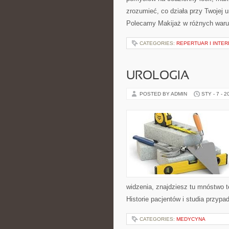
zrozumieć, co działa przy Twojej u
Polecamy Makijaż w różnych waru
CATEGORIES:
REPERTUAR I INTE
UROLOGIA
POSTED BY ADMIN
STY - 7 - 2
widzenia, znajdziesz tu mnóstwo 
Historie pacjentów i studia przypad
CATEGORIES:
MEDYCYNA