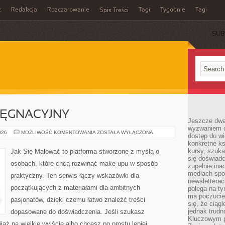
z
Redakcja
Rozczarowanie
Tagi
Tygodnie
Tagi
Spis Treści
SUB
LĘGNACYJNY
Jeszcze dwa
wyzwaniem cz
KALENDARZ
026
MOŻLIWOŚĆ KOMENTOWANIA
ZOSTAŁA WYŁĄCZONA
dostęp do wi
PIELĘGNACYJNY
konkretne ks
kursy, szuka
Jak Się Malować to platforma stworzone z myślą o
się doświad
osobach, które chcą rozwinąć make-upu w sposób
zupełnie ina
mediach spo
praktyczny. Ten serwis łączy wskazówki dla
newsletterac
początkujących z materiałami dla ambitnych
polega na ty
ma poczucie
pasjonatów, dzięki czemu łatwo znaleźć treści
się, że ciąg
jednak trud
dopasowane do doświadczenia. Jeśli szukasz
Kluczowym p
aż na wielkie wyjście albo chcesz po prostu lepiej