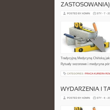
ZASTOSOWANIA)
POSTED BY ADMIN
STY - 7 - 2
Tradycyjną Medycyną Chińską jako
Rytuały sezonowe i medycyna pór r
CATEGORIES:
PRACA KURIERA R
WYDARZENIA I T
POSTED BY ADMIN
STY - 6 - 2