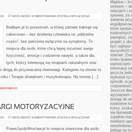
Miękkie – ko
stresem – de
relacjach i z
sprawia, że 
ZIOŁA
026
MOŻLIWOŚĆ KOMENTOWANIA
ZOSTAŁA WYŁĄCZONA
W
świetnie prz
KUCHNI
współpracowa
CODZIENNEJ
Bodbam.pl to przestrzeń, w której zdrowie traktuje się
które spotyk
(PRAKTYCZNE
ZASTOSOWANIA)
konkretnych 
całościowo – bez dzielenia człowieka na „oddzielne
pamiętać, że
części”, bez patrzenia wyłącznie na symptomy. To
projekt z ok
być najleps
miejsce dla osób, które chcą lepiej rozumieć swoje
wszystkich t
internet. Zn
fizyczność, emocje i codzienne nawyki, a także dla
kroku budowa
tych, którzy interesują się terapiami naturalnymi oraz
wartościami 
informacji n
 drogą do przywracania równowagi. Kategorie na stronie to
jeszcze jedn
oku i Terapie dźwiękiem i muzykoterapia. Na stronie […]
wybranie tyc
sposób, w j
codzienność
OWEROWEGO
Jeszcze dwa
wyzwaniem cz
dostęp do wi
konkretne ks
ARGI MOTORYZACYJNE
kursy, szuka
się doświad
zupełnie ina
WYDARZENIA
026
MOŻLIWOŚĆ KOMENTOWANIA
ZOSTAŁA WYŁĄCZONA
I
mediach spo
TARGI
newsletterac
MOTORYZACYJNE
PrawoJazdyWroclaw.pl to miejsce stworzone dla osób,
polega na ty