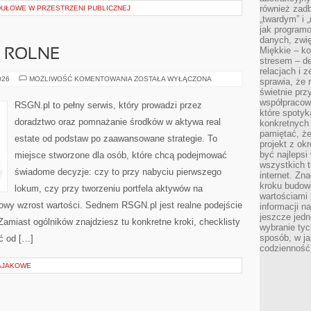
również zad
UŁOWE W PRZESTRZENI PUBLICZNEJ
„twardym” i 
jak program
danych, zwię
Miękkie – ko
 ROLNE
stresem – de
relacjach i z
NIERUCHOMOŚCI
026
MOŻLIWOŚĆ KOMENTOWANIA
ZOSTAŁA WYŁĄCZONA
sprawia, że 
ROLNE
świetnie prz
współpracowa
RSGN.pl to pełny serwis, który prowadzi przez
które spotyk
doradztwo oraz pomnażanie środków w aktywa real
konkretnych 
pamiętać, że
estate od podstaw po zaawansowane strategie. To
projekt z ok
być najleps
miejsce stworzone dla osób, które chcą podejmować
wszystkich t
świadome decyzje: czy to przy nabyciu pierwszego
internet. Zn
kroku budowa
lokum, czy przy tworzeniu portfela aktywów na
wartościami 
nowy wzrost wartości. Sednem RSGN.pl jest realne podejście
informacji n
jeszcze jedn
amiast ogólników znajdziesz tu konkretne kroki, checklisty
wybranie tyc
sposób, w j
ć od […]
codzienność
KAJAKOWE