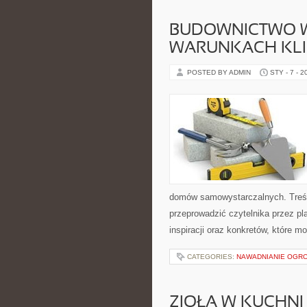
BUDOWNICTWO 
WARUNKACH KL
POSTED BY ADMIN
STY - 7 - 2
domów samowystarczalnych. Treśc
przeprowadzić czytelnika przez pl
inspiracji oraz konkretów, które 
CATEGORIES:
NAWADNIANIE OGR
ZIOŁA W KUCHNI