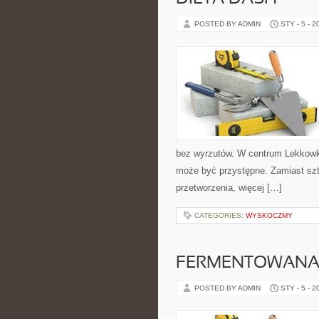
POSTED BY ADMIN
STY - 5 - 2
bez wyrzutów. W centrum Lekkowku
może być przystępne. Zamiast szt
przetworzenia, więcej […]
CATEGORIES:
WYSKOCZMY
FERMENTOWANA
POSTED BY ADMIN
STY - 5 - 2