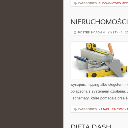
CATEGORIES:
BUDOWNICTWO MOD
NIERUCHOMOŚCI
POSTED BY ADMIN
STY - 6 - 2
wynajem, flipping albo długotermi
połączona z systemem działania. Z
i schematy, które pomagają przejś
CATEGORIES:
KAJAKI I SPŁYWY 
DIETA DASH