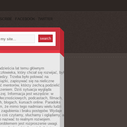
SCRIBE
FACEBOOK
TWITTER
dzieścia lat temu głównym
łowieka, który chciał się rozwijać, był
edzy. Trzeba było polować na
iążki, zapisywać się na nieliczne
ć mentorów, którzy zechcą podzielić
czeniem. Dziś sytuacja wygląda
czej. Informacja jest wszędzie: w
łecznościowych, podcastach, filmach,
h, blogach, kursach online. Paradoks
m, że mimo tego nadmiaru wielu ludzi
 zagubienia i braku postępów. Wydaje
le coś czytamy, słuchamy i oglądamy, a
no nazwać to realnym rozwojem.
roblemem jest rozproszenie uwagi.