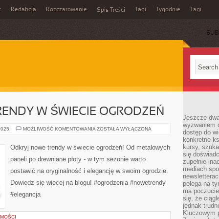
z
Redakcja
Rozczarowanie
Tagi
Tygodnie
Tagi
Spis Treści
SUB
RENDY W ŚWIECIE OGRODZEŃ
Jeszcze dwa
wyzwaniem cz
ODKRYJ
2025
MOŻLIWOŚĆ KOMENTOWANIA
ZOSTAŁA WYŁĄCZONA
dostęp do wi
NOWE
konkretne ks
TRENDY
W
kursy, szuka
Odkryj nowe trendy w świecie ogrodzeń! Od metalowych
ŚWIECIE
się doświad
OGRODZEŃ
paneli po drewniane płoty - w tym sezonie warto
zupełnie ina
mediach spo
postawić na oryginalność i elegancję w swoim ogrodzie.
newsletterac
Dowiedz się więcej na blogu! #ogrodzenia #nowetrendy
polega na ty
ma poczucie
#elegancja
się, że ciąg
jednak trud
Kluczowym p
OMOŚCI