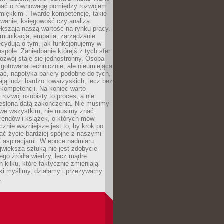
bać o równowagę pomiędzy rozwojem
„miękkim”. Twarde kompetencje, takie
owanie, księgowość czy analiza
kszają naszą wartość na rynku pracy.
munikacja, empatia, zarządzanie
cydują o tym, jak funkcjonujemy w
espole. Zaniedbanie którejś z tych sfer
rozwój staje się jednostronny. Osoba
ygotowana technicznie, ale nieumiejąca
ć, napotyka bariery podobne do tych,
ają ludzi bardzo towarzyskich, lecz bez
kompetencji. Na koniec warto
 rozwój osobisty to proces, a nie
reśloną datą zakończenia. Nie musimy
i we wszystkim, nie musimy znać
rendów i książek, o których mówi
acznie ważniejsze jest to, by krok po
ć życie bardziej spójne z naszymi
i aspiracjami. W epoce nadmiaru
ajwiększą sztuką nie jest zdobycie
ego źródła wiedzy, lecz mądre
h kilku, które faktycznie zmieniają
aki myślimy, działamy i przeżywamy
.