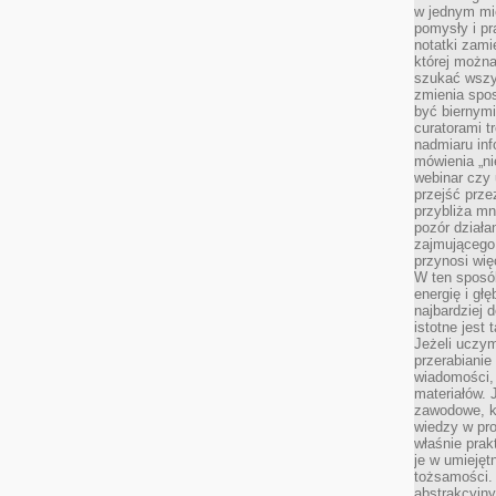
w jednym mie
pomysły i p
notatki zami
której możn
szukać wszys
zmienia spos
być biernymi
curatorami t
nadmiaru in
mówienia „ni
webinar czy
przejść przez
przybliża mn
pozór działa
zajmującego,
przynosi wię
W ten sposó
energię i gł
najbardziej 
istotne jest
Jeżeli uczym
przerabianie
wiadomości,
materiałów.
zawodowe, k
wiedzy w pro
właśnie prak
je w umiejęt
tożsamości. 
abstrakcyjny