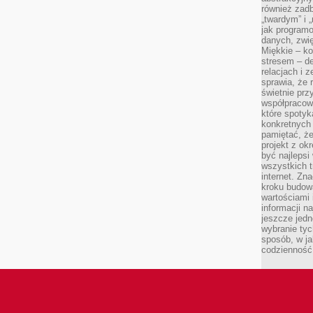
również zad
„twardym” i 
jak program
danych, zwię
Miękkie – ko
stresem – de
relacjach i z
sprawia, że 
świetnie prz
współpracowa
które spotyk
konkretnych 
pamiętać, że
projekt z ok
być najleps
wszystkich t
internet. Zn
kroku budowa
wartościami 
informacji n
jeszcze jedn
wybranie tyc
sposób, w j
codzienność