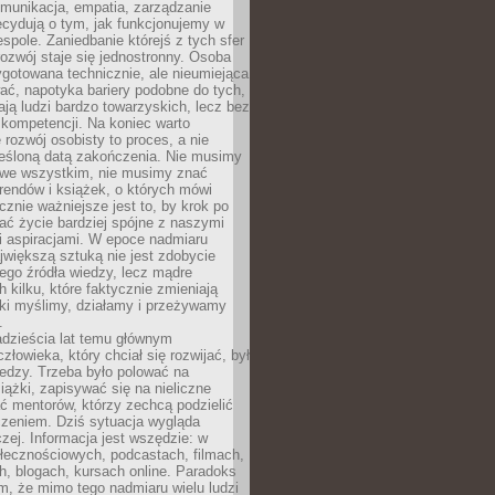
munikacja, empatia, zarządzanie
cydują o tym, jak funkcjonujemy w
espole. Zaniedbanie którejś z tych sfer
rozwój staje się jednostronny. Osoba
ygotowana technicznie, ale nieumiejąca
ć, napotyka bariery podobne do tych,
ają ludzi bardzo towarzyskich, lecz bez
kompetencji. Na koniec warto
 rozwój osobisty to proces, a nie
reśloną datą zakończenia. Nie musimy
i we wszystkim, nie musimy znać
rendów i książek, o których mówi
acznie ważniejsze jest to, by krok po
ć życie bardziej spójne z naszymi
i aspiracjami. W epoce nadmiaru
ajwiększą sztuką nie jest zdobycie
ego źródła wiedzy, lecz mądre
h kilku, które faktycznie zmieniają
aki myślimy, działamy i przeżywamy
.
dzieścia lat temu głównym
łowieka, który chciał się rozwijać, był
edzy. Trzeba było polować na
iążki, zapisywać się na nieliczne
ć mentorów, którzy zechcą podzielić
czeniem. Dziś sytuacja wygląda
czej. Informacja jest wszędzie: w
łecznościowych, podcastach, filmach,
h, blogach, kursach online. Paradoks
m, że mimo tego nadmiaru wielu ludzi