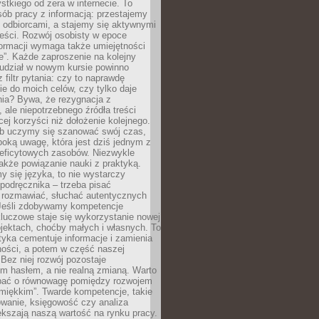
tkiego od zera w internecie. To
ób pracy z informacją: przestajemy
 odbiorcami, a stajemy się aktywnymi
reści. Rozwój osobisty w epoce
formacji wymaga także umiejętności
e”. Każde zaproszenie na kolejny
 udział w nowym kursie powinno
 filtr pytania: czy to naprawdę
ie do moich celów, czy tylko daje
nia? Bywa, że rezygnacja z
 ale niepotrzebnego źródła treści
cej korzyści niż dołożenie kolejnego.
b uczymy się szanować swój czas,
ęboką uwagę, która jest dziś jednym z
deficytowych zasobów. Niezwykle
 także powiązanie nauki z praktyką.
y się języka, to nie wystarczy
 podręcznika – trzeba pisać
 rozmawiać, słuchać autentycznych
 Jeśli zdobywamy kompetencje
luczowe staje się wykorzystanie nowej
jektach, choćby małych i własnych. To
tyka cementuje informacje i zamienia
ności, a potem w część naszej
Bez niej rozwój pozostaje
m hasłem, a nie realną zmianą. Warto
bać o równowagę pomiędzy rozwojem
„miękkim”. Twarde kompetencje, takie
owanie, księgowość czy analiza
kszają naszą wartość na rynku pracy.