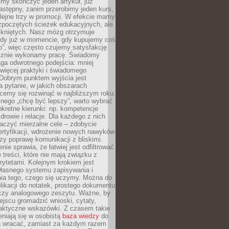
my skończyć jeden artykuł, już
stępny, zanim przerobimy jeden kurs,
lejne trzy w promocji. W efekcie mamy
ozpoczętych ścieżek edukacyjnych, ale
mkniętych. Nasz mózg otrzymuje
ody już w momencie, gdy kupujemy coś
”, więc często czujemy satysfakcję
cznie wykonamy pracę. Świadomy
ga odwrotnego podejścia: mniej
więcej praktyki i świadomego
 Dobrym punktem wyjścia jest
 pytanie, w jakich obszarach
cemy się rozwinąć w najbliższym roku.
nego „chcę być lepszy”, warto wybrać
kretne kierunki: np. kompetencje
rowie i relacje. Dla każdego z nich
czyć mierzalne cele – zdobycie
ertyfikacji, wdrożenie nowych nawyków
y poprawę komunikacji z bliskimi.
nie sprawia, że łatwiej jest odfiltrować
treści, które nie mają związku z
rytetami. Kolejnym krokiem jest
własnego systemu zapisywania i
ia tego, czego się uczymy. Można do
likacji do notatek, prostego dokumentu
czy analogowego zeszytu. Ważne, by
jscu gromadzić wnioski, cytaty,
raktyczne wskazówki. Z czasem takie
eniają się w osobistą
baza wiedzy
do
a wracać, zamiast za każdym razem