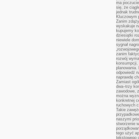
ma poczucie
się, że ciąg
jednak trud
Kluczowym p
Zanim zdąży
wyskakuje na
kupujemy ko
dziesiątki r
niewiele do
sygnał nagr
„rozwojowego
zanim fakty
rozwój wyma
konsumpcji, 
planowania.
odpowiedź na
naprawdę ch
Zamiast ogól
dwa–trzy kon
zawodowe, zd
można wyzna
konkretnej c
ruchowych cz
Takie zawęże
przypadkowe 
naszymi prio
stworzenie 
porządkowan
tego użyć ap
tekstowego 