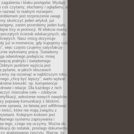
 zagubienia i braku postępów. Wydaje
le coś czytamy, słuchamy i oglądamy, a
no nazwać to realnym rozwojem.
roblemem jest rozproszenie uwagi.
my skończyć jeden artykuł, już
stępny, zanim przerobimy jeden kurs,
lejne trzy w promocji. W efekcie mamy
ozpoczętych ścieżek edukacyjnych, ale
mkniętych. Nasz mózg otrzymuje
ody już w momencie, gdy kupujemy coś
”, więc często czujemy satysfakcję
cznie wykonamy pracę. Świadomy
ga odwrotnego podejścia: mniej
więcej praktyki i świadomego
 Dobrym punktem wyjścia jest
 pytanie, w jakich obszarach
cemy się rozwinąć w najbliższym roku.
nego „chcę być lepszy”, warto wybrać
kretne kierunki: np. kompetencje
rowie i relacje. Dla każdego z nich
czyć mierzalne cele – zdobycie
ertyfikacji, wdrożenie nowych nawyków
y poprawę komunikacji z bliskimi.
nie sprawia, że łatwiej jest odfiltrować
treści, które nie mają związku z
rytetami. Kolejnym krokiem jest
własnego systemu zapisywania i
ia tego, czego się uczymy. Można do
likacji do notatek, prostego dokumentu
czy analogowego zeszytu. Ważne, by