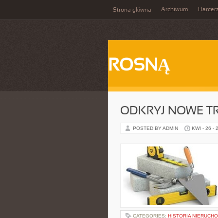
Archiwum
Harcer
Strona główna
ROSNĄ
ODKRYJ NOWE T
POSTED BY ADMIN
KWI - 26 - 
CATEGORIES:
HISTORIA NIERUCH