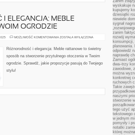
Zanim zdąży
wyskakuje na
kupujemy ko
dziesiątki r
I ELEGANCJA: MEBLE
niewiele do
sygnał nagr
WOIM OGRODZIE
„rozwojowego
zanim fakty
rozwój wyma
RÓŻNORODNOŚĆ
2025
MOŻLIWOŚĆ KOMENTOWANIA
ZOSTAŁA WYŁĄCZONA
I
konsumpcji, 
ELEGANCJA:
planowania.
MEBLE
Różnorodność i elegancja: Meble rattanowe to świetny
odpowiedź na
RATTANOWE
W
naprawdę ch
sposób na stworzenie przytulnego otoczenia w Twoim
TWOIM
Zamiast ogól
OGRODZIE
ogrodzie. Sprawdź, jakie propozycje pasują do Twojego
dwa–trzy kon
zawodowe, zd
stylu!
można wyzna
konkretnej c
ruchowych cz
Takie zawęże
przypadkowe 
naszymi prio
stworzenie 
porządkowan
tego użyć ap
tekstowego 
w jednym mie
pomysły i p
notatki zami
której możn