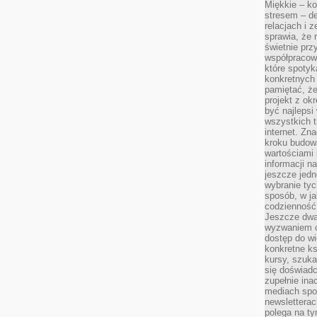
Miękkie – ko
stresem – de
relacjach i z
sprawia, że 
świetnie prz
współpracowa
które spotyk
konkretnych 
pamiętać, że
projekt z ok
być najleps
wszystkich t
internet. Zn
kroku budowa
wartościami 
informacji n
jeszcze jedn
wybranie tyc
sposób, w j
codzienność
Jeszcze dwa
wyzwaniem cz
dostęp do wi
konkretne ks
kursy, szuka
się doświad
zupełnie ina
mediach spo
newsletterac
polega na ty