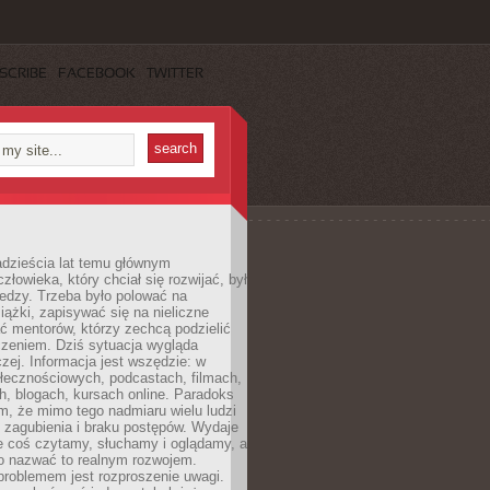
SCRIBE
FACEBOOK
TWITTER
dzieścia lat temu głównym
łowieka, który chciał się rozwijać, był
edzy. Trzeba było polować na
iążki, zapisywać się na nieliczne
ć mentorów, którzy zechcą podzielić
czeniem. Dziś sytuacja wygląda
czej. Informacja jest wszędzie: w
łecznościowych, podcastach, filmach,
h, blogach, kursach online. Paradoks
m, że mimo tego nadmiaru wielu ludzi
 zagubienia i braku postępów. Wydaje
le coś czytamy, słuchamy i oglądamy, a
no nazwać to realnym rozwojem.
roblemem jest rozproszenie uwagi.