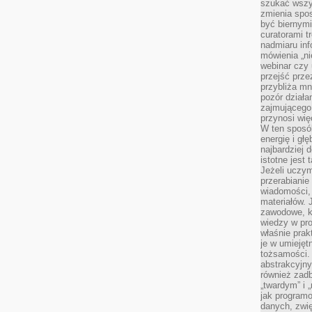
szukać wszys
zmienia spos
być biernymi
curatorami t
nadmiaru in
mówienia „ni
webinar czy
przejść przez
przybliża mn
pozór działa
zajmującego,
przynosi wię
W ten sposó
energię i gł
najbardziej 
istotne jest
Jeżeli uczym
przerabianie
wiadomości,
materiałów.
zawodowe, k
wiedzy w pro
właśnie prak
je w umiejęt
tożsamości. 
abstrakcyjny
również zad
„twardym” i 
jak program
danych, zwię