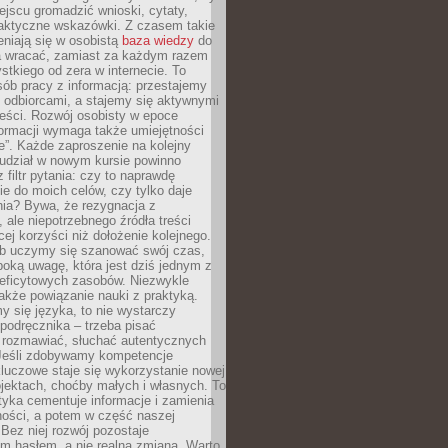
jscu gromadzić wnioski, cytaty,
raktyczne wskazówki. Z czasem takie
eniają się w osobistą
baza wiedzy
do
a wracać, zamiast za każdym razem
tkiego od zera w internecie. To
ób pracy z informacją: przestajemy
 odbiorcami, a stajemy się aktywnymi
reści. Rozwój osobisty w epoce
formacji wymaga także umiejętności
e”. Każde zaproszenie na kolejny
 udział w nowym kursie powinno
 filtr pytania: czy to naprawdę
ie do moich celów, czy tylko daje
nia? Bywa, że rezygnacja z
 ale niepotrzebnego źródła treści
cej korzyści niż dołożenie kolejnego.
b uczymy się szanować swój czas,
ęboką uwagę, która jest dziś jednym z
deficytowych zasobów. Niezwykle
 także powiązanie nauki z praktyką.
y się języka, to nie wystarczy
 podręcznika – trzeba pisać
 rozmawiać, słuchać autentycznych
 Jeśli zdobywamy kompetencje
luczowe staje się wykorzystanie nowej
jektach, choćby małych i własnych. To
tyka cementuje informacje i zamienia
ności, a potem w część naszej
Bez niej rozwój pozostaje
m hasłem, a nie realną zmianą. Warto