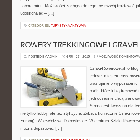
Laboratorium Możliwości zachęca do tego, by rozwój traktować j
udoskonalać – […]
CATEGORIES:
TURYSTYKA AKTYWNA
ROWERY TREKKINGOWE I GRAV
POSTED BY ADMIN
GRU - 27 - 2025
MOŻLIWOŚĆ KOMENTOWA
Szlaki-Rowerowe.pl to blog 
jednym miejscu trasy rowe
oraz opinie o wyposażeniu. T
osób, które lubią trenować 
jednocześnie chcą planowa
Strona jest tworzona dla ty
nie tylko hobby, ale też styl życia. Zobacz koniecznie Szlaki row
Europą) i Województwo Dolnośląskie. W centrum Szlaki-Rowerowe.
można dopasować […]