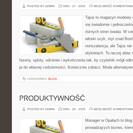
POSTED BY ADMIN
GRU - 27 - 2025
MOŻLIWOŚĆ KOMENTOWA
Tajus to magazyn modowy d
się świadomie i jednocześn
różnych stron świata. W cen
włoski szyk, styl znad Bosf
nonszalancja, ale Tajus ni
etykietach. To raczej atlas 
fasony, sploty, odcienie i wykończenia tak, by czytelnik mógł o
je do własnej codzienności. Koniecznie zobacz: Moda alternatywn
CATEGORIES:
BLOG
PRODUKTYWNOŚĆ
POSTED BY ADMIN
GRU - 26 - 2025
MOŻLIWOŚĆ KOMENTOWA
Manager w Opałach to blog
prowadzących biznes, kiero