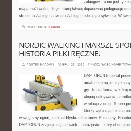
zabiegów. To nie jest tylko 
mapa możliwości, dzięki której łatwiej dopasować pielęgnację do 
stronie to Zabiegi na twarz i Zabiegi modelujące sylwetkę. W świ
CATEGORIES:
SUBARU
NORDIC WALKING I MARSZE SPO
HISTORIA PIŁKI RĘCZNEJ
POSTED BY ADMIN
GRU - 21 - 2025
MOŻLIWOŚĆ KOMENTOWA
DAPTORUN to portal poświ
amatorskiemu, mniej znany
gry. To platforma, w której 
chęcią odkrywania, a krótki
w relację z drogi. Strona p
którzy wybierają lokalne boi
wewnętrzny ogień, zamiast błysku reflektorów. Polecamy: Baseba
DAPTORUN znajduje się człowiek – entuzjasta – który chce grać l