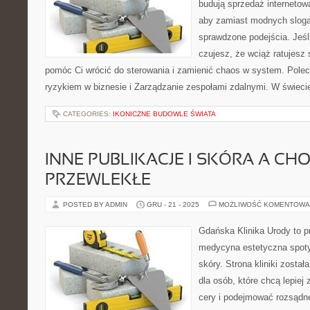
budują sprzedaż internetow
aby zamiast modnych sloga
sprawdzone podejścia. Jeśli
czujesz, że wciąż ratujesz 
pomóc Ci wrócić do sterowania i zamienić chaos w system. Pole
ryzykiem w biznesie i Zarządzanie zespołami zdalnymi. W świec
CATEGORIES:
IKONICZNE BUDOWLE ŚWIATA
INNE PUBLIKACJE I SKÓRA A CH
PRZEWLEKŁE
POSTED BY ADMIN
GRU - 21 - 2025
MOŻLIWOŚĆ KOMENTOWA
Gdańska Klinika Urody to p
medycyna estetyczna spoty
skóry. Strona kliniki zosta
dla osób, które chcą lepiej
cery i podejmować rozsądn