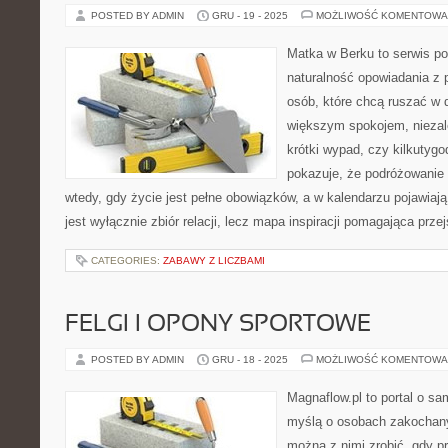
POSTED BY ADMIN
GRU - 19 - 2025
MOŻLIWOŚĆ KOMENTOWA
Matka w Berku to serwis po
naturalność opowiadania z 
osób, które chcą ruszać w d
większym spokojem, niezale
krótki wypad, czy kilkutyg
pokazuje, że podróżowanie
wtedy, gdy życie jest pełne obowiązków, a w kalendarzu pojawiają
jest wyłącznie zbiór relacji, lecz mapa inspiracji pomagająca prze
CATEGORIES:
ZABAWY Z LICZBAMI
FELGI I OPONY SPORTOWE
POSTED BY ADMIN
GRU - 18 - 2025
MOŻLIWOŚĆ KOMENTOWA
Magnaflow.pl to portal o s
myślą o osobach zakochany
można z nimi zrobić, gdy p