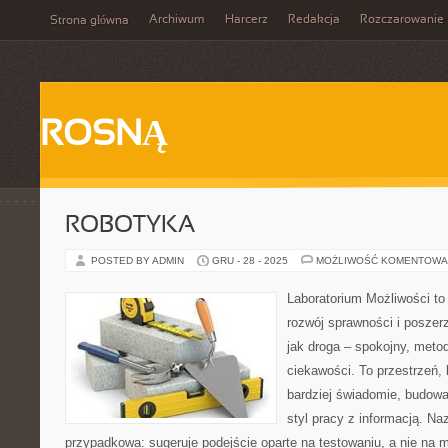
Archiwum
Harcerz
Redakcja
Rozczarowanie
Strona główna
ROSNĄ
ROBOTYKA
POSTED BY ADMIN
GRU - 28 - 2025
MOŻLIWOŚĆ KOMENTOWA
Laboratorium Możliwości to
rozwój sprawności i poszer
jak droga – spokojny, meto
ciekawości. To przestrzeń,
bardziej świadomie, budowa
styl pracy z informacją. Naz
przypadkowa: sugeruje podejście oparte na testowaniu, a nie na 