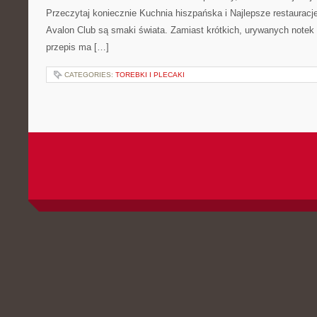
Przeczytaj koniecznie Kuchnia hiszpańska i Najlepsze restaurac
Avalon Club są smaki świata. Zamiast krótkich, urywanych notek d
przepis ma […]
CATEGORIES:
TOREBKI I PLECAKI