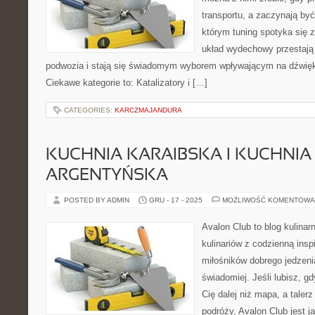
transportu, a zaczynają być
którym tuning spotyka się z
układ wydechowy przestaj
podwozia i stają się świadomym wyborem wpływającym na dźwięk, 
Ciekawe kategorie to: Katalizatory i […]
CATEGORIES:
KARCZMAJANDURA
KUCHNIA KARAIBSKA I KUCHNIA
ARGENTYŃSKA
POSTED BY ADMIN
GRU - 17 - 2025
MOŻLIWOŚĆ KOMENTOWA
Avalon Club to blog kulinar
kulinariów z codzienną insp
miłośników dobrego jedzeni
świadomiej. Jeśli lubisz, 
Cię dalej niż mapa, a taler
podróży, Avalon Club jest j