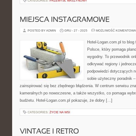
CATEGORIES:
PRZEMYSŁ MASZYNOWY
MIEJSCA INSTAGRAMOWE
POSTED BY ADMIN
GRU - 27 - 2025
MOŻLIWOŚĆ KOMENTOWA
Hotel-Logan.com.pl to blog
Polsce, który pomaga plan
wygodny. To przewodnik onl
odkrywać regiony i jednocz
podpowiedzi dotyczących n
sobie użyteczny poradnik – 
zainspirować się bez zbędnego błądzenia. W centrum serwisu znaj
kameralnych po nowoczesne, a także wszystko, co pomaga wybr
budżetu. Hotel-Logan.com.pl pokazuje, że dobry […]
CATEGORIES:
ŻYCIE NA WSI
VINTAGE I RETRO