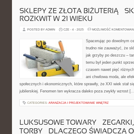
SKLEPY ZE ZŁOTA BIŻUTERIĄ – S
ROZKWIT W 21 WIEKU
POSTED BY ADMIN
CZE - 4 - 2025
MOŻLIWOŚĆ KOMENTOWAN
Spacerując po dowolnym c
trudno nie zauważyć, że skl
jak grzyby po deszczu – t
temu był jeden punkt sprzed
czasem nawet pięć różnych
ani chwilowa moda, ale efe
społecznych i ekonomicznych, które sprawiły, że XXI wiek stał s
jubilerskiej. Fenomen ten wykracza daleko poza zwykły wzrost […
CATEGORIES:
ARANŻACJA I PROJEKTOWANIE WNĘTRZ
LUKSUSOWE TOWARY – ZEGARKI, 
TORBY – DLACZEGO ŚWIADCZĄ 