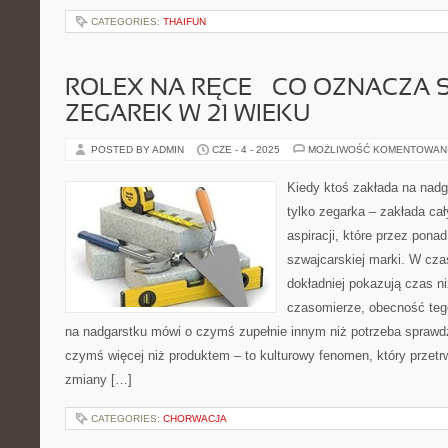
CATEGORIES:
THAIFUN
ROLEX NA RĘCE – CO OZNACZA 
ZEGAREK W 21 WIEKU
POSTED BY ADMIN
CZE - 4 - 2025
MOŻLIWOŚĆ KOMENTOWAN
Kiedy ktoś zakłada na nadg
tylko zegarka – zakłada cały
aspiracji, które przez ponad
szwajcarskiej marki. W cza
dokładniej pokazują czas n
czasomierze, obecność teg
na nadgarstku mówi o czymś zupełnie innym niż potrzeba sprawdze
czymś więcej niż produktem – to kulturowy fenomen, który przetrw
zmiany […]
CATEGORIES:
CHORWACJA