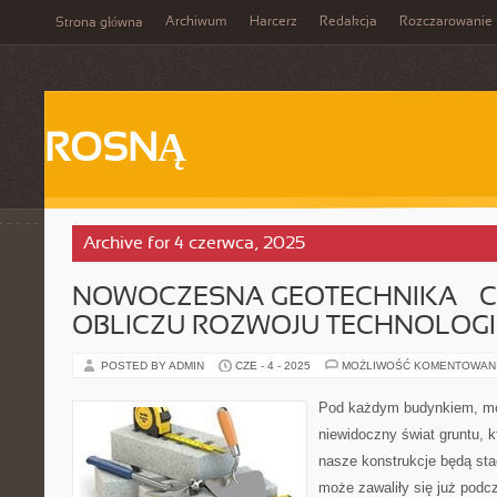
Archiwum
Harcerz
Redakcja
Rozczarowanie
Strona główna
ROSNĄ
Archive for 4 czerwca, 2025
NOWOCZESNA GEOTECHNIKA – C
OBLICZU ROZWOJU TECHNOLOGI
POSTED BY ADMIN
CZE - 4 - 2025
MOŻLIWOŚĆ KOMENTOWAN
Pod każdym budynkiem, mos
niewidoczny świat gruntu, k
nasze konstrukcje będą stać
może zawaliły się już podc