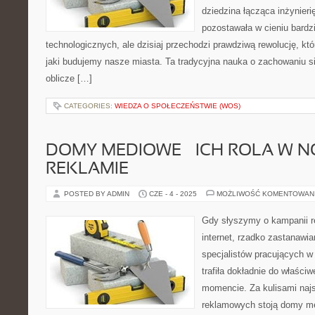
dziedzina łącząca inżynierię
pozostawała w cieniu bardz
technologicznych, ale dzisiaj przechodzi prawdziwą rewolucję, k
jaki budujemy nasze miasta. Ta tradycyjna nauka o zachowaniu si
oblicze […]
CATEGORIES:
WIEDZA O SPOŁECZEŃSTWIE (WOS)
DOMY MEDIOWE – ICH ROLA W 
REKLAMIE
POSTED BY ADMIN
CZE - 4 - 2025
MOŻLIWOŚĆ KOMENTOWAN
Gdy słyszymy o kampanii re
internet, rzadko zastanawi
specjalistów pracujących w
trafiła dokładnie do właśc
momencie. Za kulisami naj
reklamowych stoją domy me