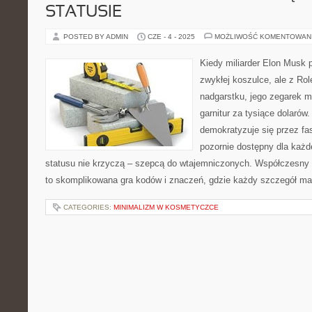
STATUSIE
POSTED BY ADMIN
CZE - 4 - 2025
MOŻLIWOŚĆ KOMENTOWAN
Kiedy miliarder Elon Musk p
zwykłej koszulce, ale z Ro
nadgarstku, jego zegarek mó
garnitur za tysiące dolarów
demokratyzuje się przez fas
pozornie dostępny dla każ
statusu nie krzyczą – szepcą do wtajemniczonych. Współczesny
to skomplikowana gra kodów i znaczeń, gdzie każdy szczegół ma
CATEGORIES:
MINIMALIZM W KOSMETYCZCE