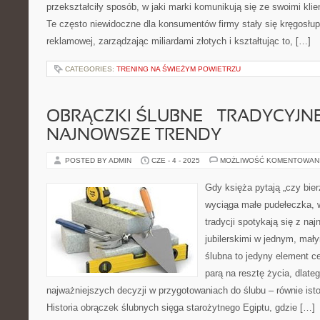
przekształciły sposób, w jaki marki komunikują się ze swoimi kli
Te często niewidoczne dla konsumentów firmy stały się kręgosł
reklamowej, zarządzając miliardami złotych i kształtując to, […]
CATEGORIES:
TRENING NA ŚWIEŻYM POWIETRZU
OBRĄCZKI ŚLUBNE – TRADYCYJNE
NAJNOWSZE TRENDY
POSTED BY ADMIN
CZE - 4 - 2025
MOŻLIWOŚĆ KOMENTOWAN
Gdy księża pytają „czy bie
wyciąga małe pudełeczka, 
tradycji spotykają się z na
jubilerskimi w jednym, mał
ślubna to jedyny element ce
parą na resztę życia, dlateg
najważniejszych decyzji w przygotowaniach do ślubu – równie isto
Historia obrączek ślubnych sięga starożytnego Egiptu, gdzie […]